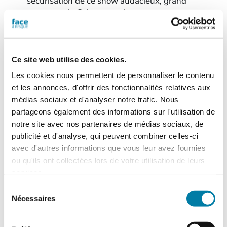
sécurisation de ce show audacieux, grand
ouvert sur la Seine, constitue…
Ce site web utilise des cookies.
Les cookies nous permettent de personnaliser le contenu
et les annonces, d'offrir des fonctionnalités relatives aux
médias sociaux et d'analyser notre trafic. Nous
partageons également des informations sur l'utilisation de
notre site avec nos partenaires de médias sociaux, de
publicité et d'analyse, qui peuvent combiner celles-ci
avec d'autres informations que vous leur avez fournies
ou qu'ils ont collectées lors de votre utilisation de leurs
services.
Pourquoi les solutions unifiées
Sélection
de sécurité physique offrent une
Nécessaires
du
meilleure rentabilité
consentement