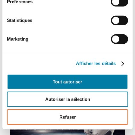
Préférences
7 janvier 2022
De nombreuses entreprises s’appuient
encore aujourd'hui sur des solutions de
Statistiques
sécurité physique propriétaires et
vieillissantes, qui ne répondent plus à leurs
exigences et présentent des vulnérabilités.
Marketing
Lorsqu’elles cherchent à en changer, le coût
est un critère de choix important.…
Afficher les détails
Tout autoriser
Autoriser la sélection
Refuser