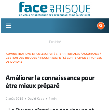
Passer
au
contenu
Publicité
ADMINISTRATIONS ET COLLECTIVITÉS TERRITORIALES
/
ASSURANCE
/
GESTION DES RISQUES
/
INDUSTRIE/ICPE
/
SÉCURITÉ CIVILE ET FORCES
DE L'ORDRE
Améliorer la connaissance pour
être mieux préparé
2 août 2019
•
David Kapp
•
7 min