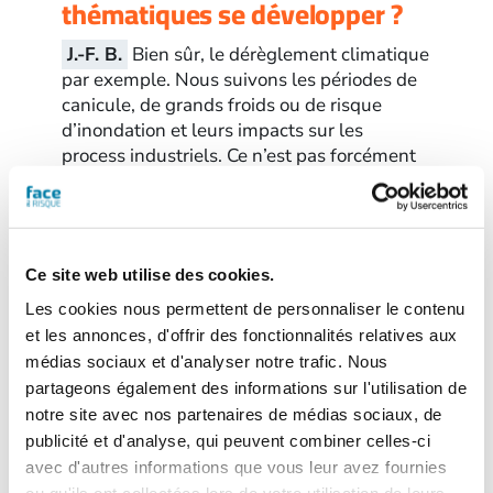
thématiques se développer ?
J.-F. B.
Bien sûr, le dérèglement climatique
par exemple. Nous suivons les périodes de
canicule, de grands froids ou de risque
d’inondation et leurs impacts sur les
process industriels. Ce n’est pas forcément
que le risque est plus grand mais il revêt
des formes différentes qui nécessitent de
s’y préparer.
Ce site web utilise des cookies.
Il y a également la malveillance et ses
implications. Notre analysons dans quelle
Les cookies nous permettent de personnaliser le contenu
mesure une défaillance de sûreté peut
et les annonces, d'offrir des fonctionnalités relatives aux
porter atteinte à la sécurité et à l’intégrité
médias sociaux et d'analyser notre trafic. Nous
des installations industrielles. Nous avons
partageons également des informations sur l'utilisation de
été sensibilisés avec les événements de
notre site avec nos partenaires de médias sociaux, de
Saint-Quentin-Fallavier et de Berre-l’Étang.
publicité et d'analyse, qui peuvent combiner celles-ci
avec d'autres informations que vous leur avez fournies
Le développement du numérique amène à