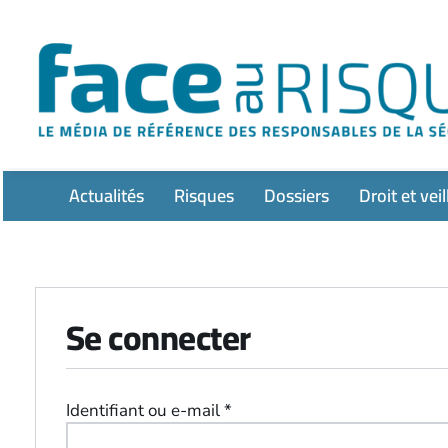
Passer
au
contenu
Actualités
Risques
Dossiers
Droit et veil
Se connecter
Obligatoire
Identifiant ou e-mail
*