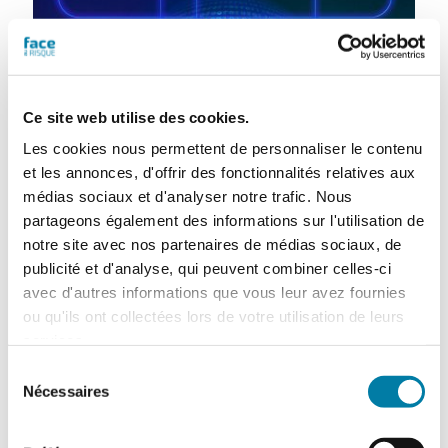
Ce site web utilise des cookies.
Les cookies nous permettent de personnaliser le contenu
et les annonces, d'offrir des fonctionnalités relatives aux
médias sociaux et d'analyser notre trafic. Nous
partageons également des informations sur l'utilisation de
notre site avec nos partenaires de médias sociaux, de
publicité et d'analyse, qui peuvent combiner celles-ci
Siemens – Zscaler : vers le
avec d'autres informations que vous leur avez fournies
modèle du “Zéro Trust”
ou qu'ils ont collectées lors de votre utilisation de leurs
services.
21 janvier 2022
Le groupe Siemens vient de s’associer à
Sélection
l’américain Zscaler afin de sécuriser l’OT au
Nécessaires
du
moyen de l’approche Zero trust. L’alliance
consentement
des technologies des deux géants devrait