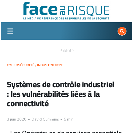
Passer
au
contenu
Publicité
CYBERSÉCURITÉ
/
INDUSTRIE/ICPE
Systèmes de contrôle industriel
: les vulnérabilités liées à la
connectivité
3 juin 2020
•
David Cummins
•
5 min