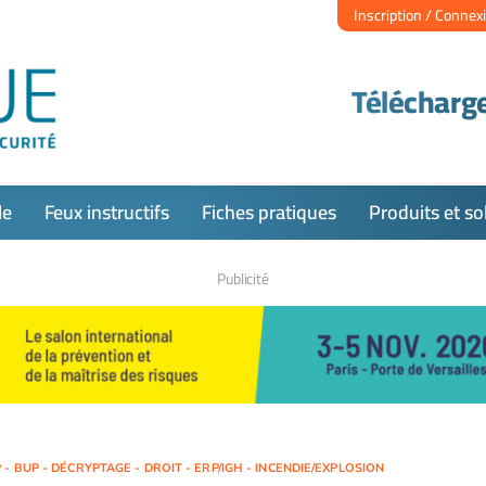
Inscription / Connex
Télécharge
le
Feux instructifs
Fiches pratiques
Produits et so
Publicité
- BUP - DÉCRYPTAGE - DROIT - ERP/IGH - INCENDIE/EXPLOSION