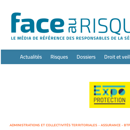
Passer
au
contenu
Actualités
Risques
Dossiers
Droit et veil
ADMINISTRATIONS ET COLLECTIVITÉS TERRITORIALES - ASSURANCE - BTP 