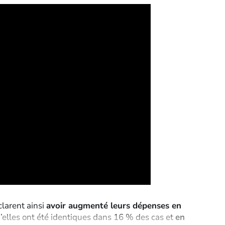
clarent ainsi
avoir augmenté leurs dépenses en
’elles ont été identiques dans 16 % des cas et
en