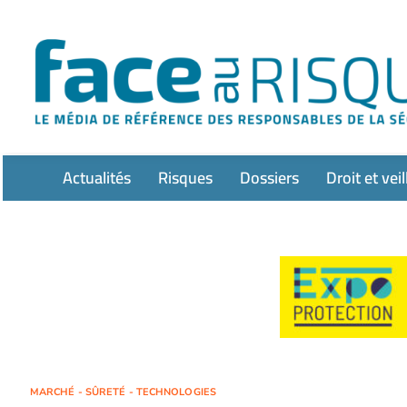
Passer
au
contenu
Actualités
Risques
Dossiers
Droit et veil
MARCHÉ - SÛRETÉ - TECHNOLOGIES