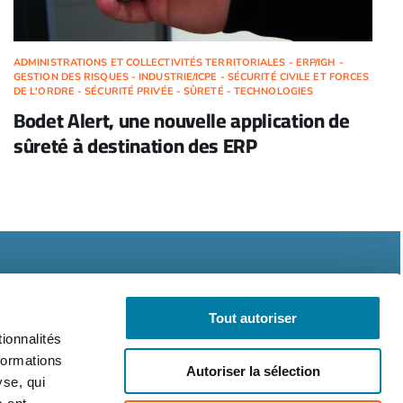
ADMINISTRATIONS ET COLLECTIVITÉS TERRITORIALES - ERP/IGH -
GESTION DES RISQUES - INDUSTRIE/ICPE - SÉCURITÉ CIVILE ET FORCES
DE L'ORDRE - SÉCURITÉ PRIVÉE - SÛRETÉ - TECHNOLOGIES
Bodet Alert, une nouvelle application de
sûreté à destination des ERP
Tout autoriser
ionnalités
formations
Autoriser la sélection
légales
CGV
RGPD
yse, qui