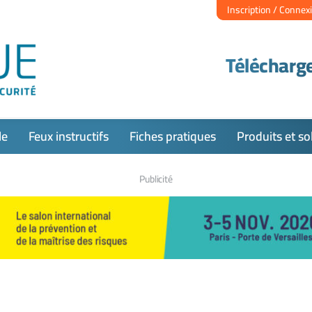
Inscription / Connex
Télécharge
le
Feux instructifs
Fiches pratiques
Produits et so
Publicité