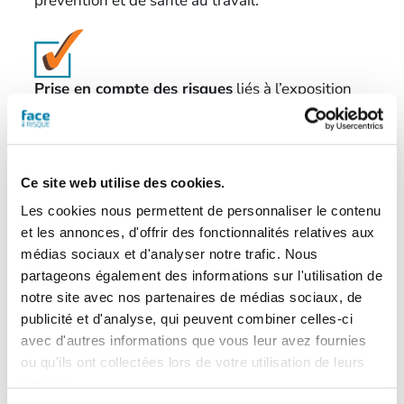
prévention et de santé au travail.
Prise en compte des risques
liés à l’exposition
aux épisodes de chaleur intense dans le
plan de
prévention
[…], le plan général de coordination
[…] et le plan particulier de sécurité et de
protection de la santé […].
Ce site web utilise des cookies.
Les cookies nous permettent de personnaliser le contenu
En savoir plus
et les annonces, d'offrir des fonctionnalités relatives aux
médias sociaux et d'analyser notre trafic. Nous
Lire l’
arrêté du 27 mai 2025
relatif à la
partageons également des informations sur l'utilisation de
détermination des seuils de vigilance
notre site avec nos partenaires de médias sociaux, de
pour canicule sur le site de Légifrance.
publicité et d'analyse, qui peuvent combiner celles-ci
avec d'autres informations que vous leur avez fournies
Lire le
décret n° 2025-482 du 27 mai
ou qu'ils ont collectées lors de votre utilisation de leurs
2025
relatif à la protection des
services.
travailleurs contre les risques liés à la