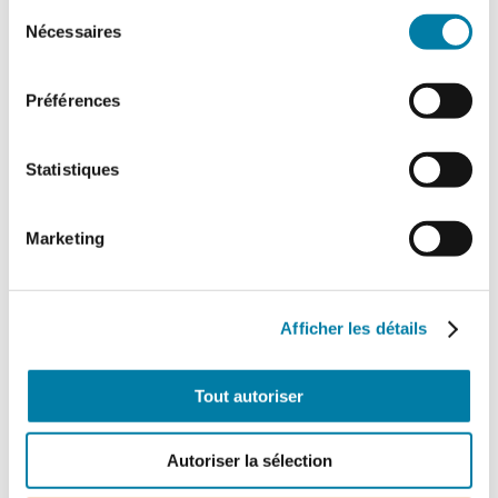
chaleur sur le site de Légifrance.
Sélection
Nécessaires
du
consentement
Préférences
Partagez cet article !
Statistiques
Marketing
Article extrait du
n° 608 de Face au Risque
:
«
Vidéosurveillance algorithmique »
(juillet-août
Afficher les détails
2025).
Tout autoriser
Autoriser la sélection