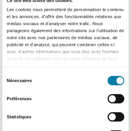
Ce site web utilise des cookies.
du risque 0…
Les cookies nous permettent de personnaliser le contenu
et les annonces, d'offrir des fonctionnalités relatives aux
médias sociaux et d'analyser notre trafic. Nous
partageons également des informations sur l'utilisation de
notre site avec nos partenaires de médias sociaux, de
publicité et d'analyse, qui peuvent combiner celles-ci
avec d'autres informations que vous leur avez fournies
ou qu'ils ont collectées lors de votre utilisation de leurs
services.
Sélection
Nécessaires
du
consentement
Préférences
Les enjeux de la prévention des
TMS
Statistiques
FAR
9 décembre 2021