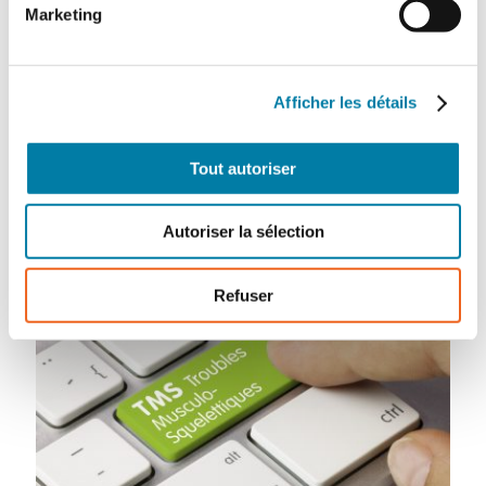
Marketing
Près de 9 maladies professionnelles sur 10
sont dues à des troubles musculo-
squelettiques (TMS), avec une tendance à la
hausse depuis 2018. Ces troubles de
Afficher les détails
l’appareil locomoteur se manifestent par des
douleurs et des gênes dans les mouvements
Tout autoriser
susceptibles…
Autoriser la sélection
Refuser