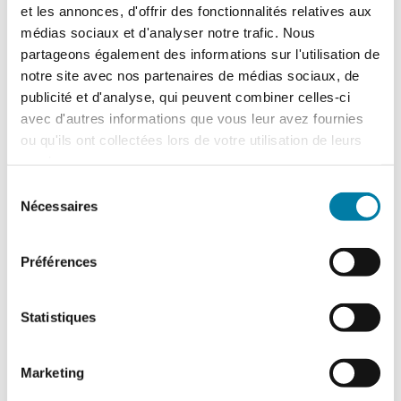
et les annonces, d'offrir des fonctionnalités relatives aux
médias sociaux et d'analyser notre trafic. Nous
partageons également des informations sur l'utilisation de
notre site avec nos partenaires de médias sociaux, de
publicité et d'analyse, qui peuvent combiner celles-ci
avec d'autres informations que vous leur avez fournies
ou qu'ils ont collectées lors de votre utilisation de leurs
Accidentologie industrielle : les
services.
enseignements de l’année 2025
Sélection
Le Barpi a publié son inventaire des
Nécessaires
du
incidents et accidents technologiques
survenus en 2025 au sein des installations
consentement
classées…
Préférences
Statistiques
Marketing