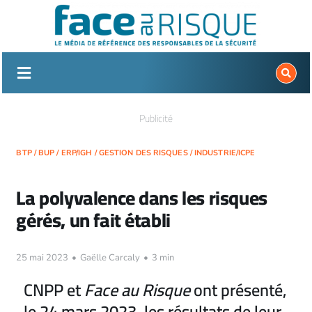
Passer
au
contenu
Publicité
BTP
/
BUP
/
ERP/IGH
/
GESTION DES RISQUES
/
INDUSTRIE/ICPE
La polyvalence dans les risques
gérés, un fait établi
25 mai 2023
•
Gaëlle Carcaly
•
3 min
CNPP et
Face au Risque
ont présenté,
le 24 mars 2023, les résultats de leur