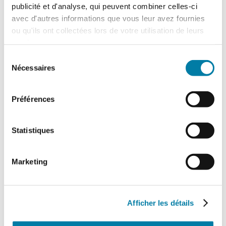
terroriste de grande ampleur. Romain…
publicité et d'analyse, qui peuvent combiner celles-ci
avec d'autres informations que vous leur avez fournies
ou qu'ils ont collectées lors de votre utilisation de leurs
services.
Sélection
Nécessaires
du
consentement
Préférences
Statistiques
Traitement des déchets liquides en ICPE :
ce que change l’arrêté du 16 juillet 2026
Marketing
L'arrêté du 16 juillet 2026, relatif au
traitement des déchets liquides dans
certaines installations relevant des
rubriques 2790 (traitement…
Afficher les détails