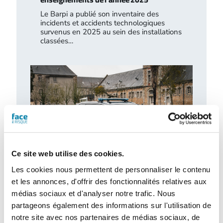
Le Barpi a publié son inventaire des
incidents et accidents technologiques
survenus en 2025 au sein des installations
classées…
Ce site web utilise des cookies.
Les cookies nous permettent de personnaliser le contenu
Retour d’expérience : exercice attentat au
et les annonces, d'offrir des fonctionnalités relatives aux
CH de l’Estran
médias sociaux et d'analyser notre trafic. Nous
partageons également des informations sur l'utilisation de
Le centre hospitalier de l’Estran a organisé,
le 10 février 2026, un exercice attentat
notre site avec nos partenaires de médias sociaux, de