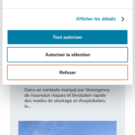
Afficher les détails
Tout autoriser
Autoriser la sélection
Refuser
L’extinction automatique par sprinkleur à
l’épreuve des nouveaux risques
Dans un contexte marqué par l’émergence
de nouveaux risques et l’évolution rapide
des modes de stockage et d’exploitation,
le…