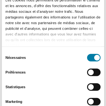
Les cookies nous permettent de personnaliser le contenu
Actualités
et les annonces, d'offrir des fonctionnalités relatives aux
médias sociaux et d'analyser notre trafic. Nous
partageons également des informations sur l'utilisation de
notre site avec nos partenaires de médias sociaux, de
publicité et d'analyse, qui peuvent combiner celles-ci
avec d'autres informations que vous leur avez fournies
ou qu'ils ont collectées lors de votre utilisation de leurs
services.
Sélection
Nécessaires
du
consentement
Préférences
Gants de protection : de nouveaux
besoins à combler
Statistiques
Le marché des gants de protection est
marqué par d’importantes évolutions, tant
sur le plan de la fabrication que sur…
Marketing