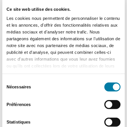
Ce site web utilise des cookies.
Les cookies nous permettent de personnaliser le contenu
et les annonces, d'offrir des fonctionnalités relatives aux
médias sociaux et d'analyser notre trafic. Nous
partageons également des informations sur l'utilisation de
notre site avec nos partenaires de médias sociaux, de
Assurer la transition
publicité et d'analyse, qui peuvent combiner celles-ci
énergétique, la responsabilité
avec d'autres informations que vous leur avez fournies
des assureurs en question
ou qu'ils ont collectées lors de votre utilisation de leurs
services.
22 mai 2024
Sélection
Nouvelles activités, nouveaux produits,
Nécessaires
du
nouveaux matériaux : trop souvent les
consentement
efforts des entreprises pour favoriser la
Préférences
transition énergétique se heurtent à la
frilosité des assureurs qui invoquent un
manque d’historique et de connaissance sur
Statistiques
la sinistralité. …