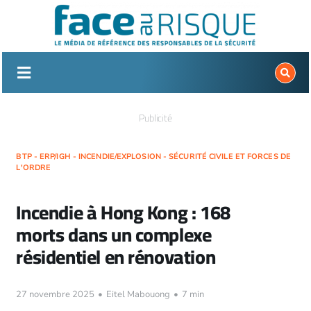
Passer
au
contenu
Publicité
BTP - ERP/IGH - INCENDIE/EXPLOSION - SÉCURITÉ CIVILE ET FORCES DE
L'ORDRE
Incendie à Hong Kong : 168
morts dans un complexe
résidentiel en rénovation
27 novembre 2025
•
Eitel Mabouong
•
7 min