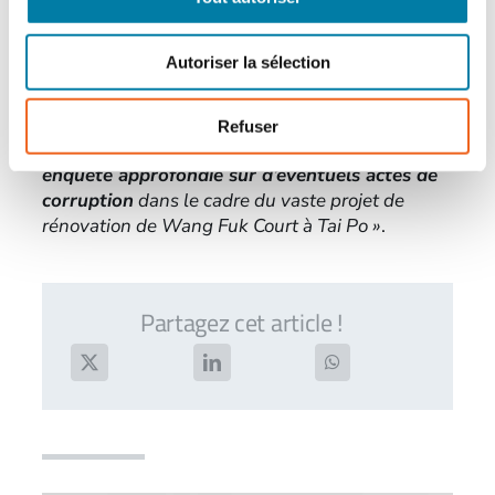
S’agissant des suites de cet
incendie à Hong
Kong survenu le mercredi 26 novembre 2025
,
Autoriser la sélection
la Commission indépendante contre la corruption
de Hong Kong (ICAC) a annoncé
à travers un
communiqué
le jeudi 27 novembre la création
Refuser
d’une
« cellule de crise chargée de mener une
enquête approfondie sur d’éventuels actes de
corruption
dans le cadre du vaste projet de
rénovation de Wang Fuk Court à Tai Po »
.
Partagez cet article !