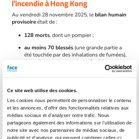
l’incendie à Hong Kong
Au vendredi 28 novembre 2025, le
bilan humain
provisoire
était de :
128 morts
, dont un pompier ;
au moins 70 blessés
(une grande partie a
été touchée par des inhalations de fumées),
dont dix pompiers relaie
Le Parisien
;
et plus de 200 personnes portées
disparues.
Ce site web utilise des cookies.
Concernant le bilan matériel,
sept des huit tours
Les cookies nous permettent de personnaliser le contenu
du complexe résidentiel de Wang Fuk Court
ont été touchées par le feu. L’incendie était
et les annonces, d'offrir des fonctionnalités relatives aux
déclaré éteint dans quatre tours dans la matinée
médias sociaux et d'analyser notre trafic. Nous
du 27 novembre et sous contrôle dans les trois
partageons également des informations sur l'utilisation de
autres.
notre site avec nos partenaires de médias sociaux, de
publicité et d'analyse, qui peuvent combiner celles-ci