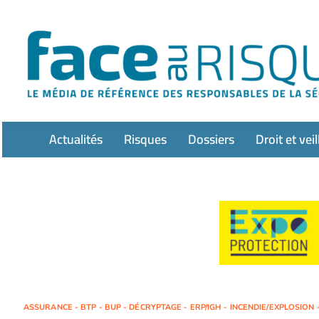
Passer
au
contenu
Actualités
Risques
Dossiers
Droit et veil
ASSURANCE - BTP - BUP - DÉCRYPTAGE - ERP/IGH - INCENDIE/EXPLOSION -