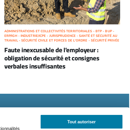
ADMINISTRATIONS ET COLLECTIVITÉS TERRITORIALES - BTP - BUP -
ERP/IGH - INDUSTRIE/ICPE - JURISPRUDENCE - SANTÉ ET SÉCURITÉ AU
TRAVAIL - SÉCURITÉ CIVILE ET FORCES DE L'ORDRE - SÉCURITÉ PRIVÉE
Faute inexcusable de l’employeur :
obligation de sécurité et consignes
verbales insuffisantes
Tout autoriser
ionnalités