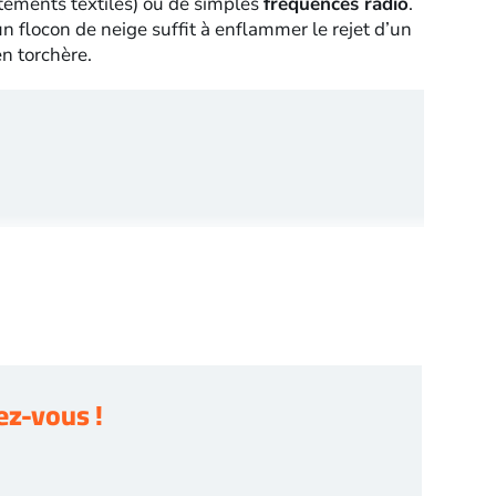
tements textiles) ou de simples
fréquences radio
.
un flocon de neige suffit à enflammer le rejet d’un
n torchère.
z-vous !