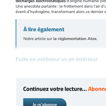
décharges électrostatiques
d’origine humaine (vê
Une anecdote parlante : le frottement dans l’air d’
évent d’hydrogène, transformant alors ce dernier e
À lire également
Notre article sur
la réglementation Atex
.
Fuite en extérieur vs en intérieur
Continuez votre lecture…
Abonne
Je m’abonne