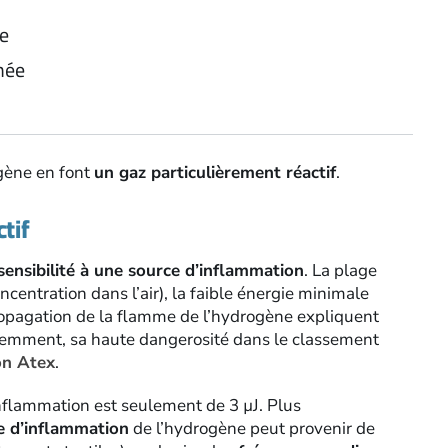
ne
mée
ogène en font
un gaz particulièrement réactif
.
tif
sensibilité à une source d’inflammation
. La plage
centra­tion dans l’air), la faible énergie minimale
propagation de la flamme de l’hydrogène expliquent
quemment, sa haute dangerosité dans le classement
on Atex
.
nflam­mation est seulement de 3 µJ. Plus
le d’inflammation
de l’hydrogène peut provenir de