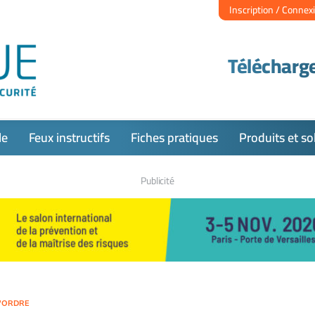
Inscription / Connex
Télécharge
le
Feux instructifs
Fiches pratiques
Produits et so
Publicité
L'ORDRE