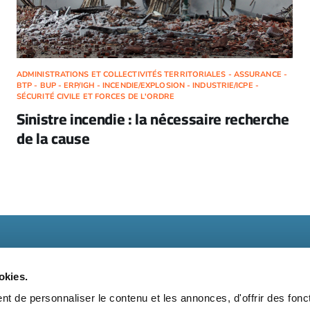
ADMINISTRATIONS ET COLLECTIVITÉS TERRITORIALES - ASSURANCE -
BTP - BUP - ERP/IGH - INCENDIE/EXPLOSION - INDUSTRIE/ICPE -
SÉCURITÉ CIVILE ET FORCES DE L'ORDRE
Sinistre incendie : la nécessaire recherche
de la cause
okies.
t de personnaliser le contenu et les annonces, d'offrir des fonct