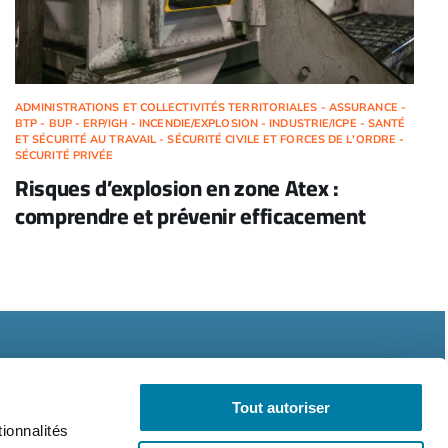
ADMINISTRATIONS ET COLLECTIVITÉS TERRITORIALES - ASSURANCE -
BTP - BUP - ERP/IGH - INCENDIE/EXPLOSION - INDUSTRIE/ICPE - SANTÉ
ET SÉCURITÉ AU TRAVAIL - SÉCURITÉ CIVILE ET FORCES DE L'ORDRE -
SÉCURITÉ PRIVÉE
Risques d’explosion en zone Atex :
comprendre et prévenir efficacement
Tout autoriser
ionnalités