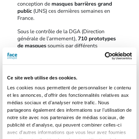
conception de
masques barrières grand
public
(UNS) ces dernières semaines en
France.
Sous le contrôle de la DGA (Direction
générale de l’armement),
710 prototypes
de masques
soumis par différents
concepteurs (entreprises, organismes…) ont
ainsi été testés à la date du mardi 28 avril
2020. Ces derniers sont répertoriés en 3
catégories :
« Conforme catégorie 1 »
,
Ce site web utilise des cookies.
« Conforme catégorie 2 »
ou
« Non
Les cookies nous permettent de personnaliser le contenu
conforme »
.
et les annonces, d'offrir des fonctionnalités relatives aux
Le résultat des tests du 28 avril 2020 est
médias sociaux et d'analyser notre trafic. Nous
notamment disponible
sur le site
partageons également des informations sur l'utilisation de
d’EuraMaterials
.
notre site avec nos partenaires de médias sociaux, de
publicité et d'analyse, qui peuvent combiner celles-ci
avec d'autres informations que vous leur avez fournies