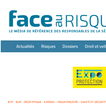
Passer
au
contenu
Actualités
Risques
Dossiers
Droit et veil
BTP - BUP - DÉCRYPTAGE - ERP/IGH - INDUSTRIE/ICPE - SANTÉ ET SÉCURI