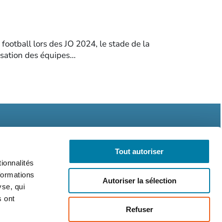
ootball lors des JO 2024, le stade de la
isation des équipes…
Tout autoriser
ionnalités
formations
Autoriser la sélection
légales
CGV
RGPD
yse, qui
s ont
Refuser