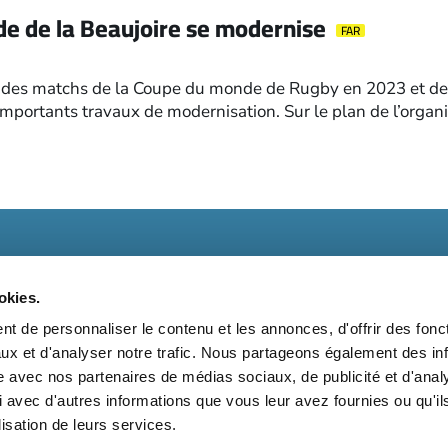
de de la Beaujoire se modernise
FAR
r des matchs de la Coupe du monde de Rugby en 2023 et de f
importants travaux de modernisation. Sur le plan de l’organ
okies.
t de personnaliser le contenu et les annonces, d'offrir des fonct
ux et d'analyser notre trafic. Nous partageons également des in
t
Kit média
Nos partenaires
Qui sommes-nous ?
Mentions 
site avec nos partenaires de médias sociaux, de publicité et d'anal
 avec d'autres informations que vous leur avez fournies ou qu'il
Suivez-nous également sur les réseaux sociaux
lisation de leurs services.