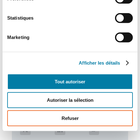
à un système de retour en temps réel,
l’utilisateur ajuste ses compressions (fréquence,
profondeur, relâchement)”
.
Statistiques
Marketing
Afficher les détails
Tout autoriser
Autoriser la sélection
Partagez cet article !
Refuser