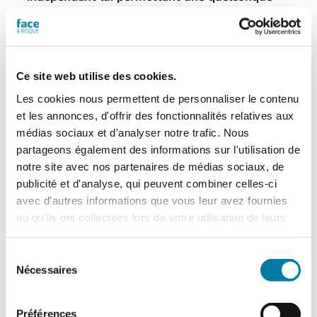
certification
.
Un dispositif médical d’aide à la
Ce site web utilise des cookies.
réanimation cardio-respiratoire
Les cookies nous permettent de personnaliser le contenu
récompensée
et les annonces, d'offrir des fonctionnalités relatives aux
médias sociaux et d'analyser notre trafic. Nous
CorPatch
est un dispositif visant à
“optimiser la
partageons également des informations sur l'utilisation de
réanimation cardio-respiratoire (RCR) dès la
notre site avec nos partenaires de médias sociaux, de
première seconde grâce à un capteur intelligent
publicité et d'analyse, qui peuvent combiner celles-ci
et une application gratuite”
.
avec d'autres informations que vous leur avez fournies
ou qu'ils ont collectées lors de votre utilisation de leurs
Comme l’explique Préventica sur son site
services.
internet, le dispositif
“se place en un geste sur le
Sélection
sternum de la victime. Couplé à une application
Nécessaires
du
gratuite, il guide le témoin pas à pas :
vérifier les
consentement
signes vitaux, alerter les secours, puis
effectuer un massage cardiaque efficace
. Grâce
Préférences