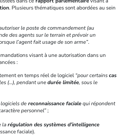
listées dans ce
rapport parlementaire
visant à
tion
. Plusieurs thématiques sont abordées au sein
’autoriser le poste de commandement (au
e des agents sur le terrain et prévoir un
rsque l’agent fait usage de son arme”
.
mmandations visant à une autorisation dans un
ancées :
aitement en temps réel de logiciel
“pour certains
cas
les (…), pendant une
durée limitée
, sous le
logiciels de
reconnaissance faciale
qui répondent
caractère personnel”
;
e la
régulation des systèmes d’intelligence
ssance faciale).