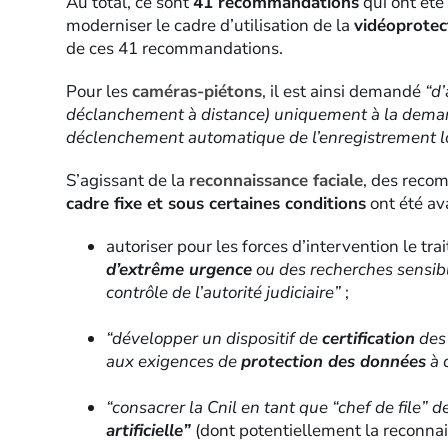
Au total, ce sont
41 recommandations
qui ont été 
moderniser le cadre d’utilisation de la
vidéoprotec
de ces 41 recommandations.
Pour les
caméras-piétons
, il est ainsi demandé
“d
déclanchement à distance) uniquement à la demand
déclenchement automatique de l’enregistrement lo
S’agissant de la
reconnaissance faciale
, des reco
cadre fixe et sous certaines conditions
ont été av
autoriser pour les forces d’intervention le tr
d’extrême urgence
ou des recherches sensib
contrôle de l’autorité judiciaire”
;
.
“développer un dispositif de
certification
des 
aux exigences de
protection des données
à 
.
“consacrer la Cnil en tant que “chef de file” d
artificielle”
(dont potentiellement la reconnai