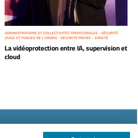
ADMINISTRATIONS ET COLLECTIVITÉS TERRITORIALES - SÉCURITÉ
CIVILE ET FORCES DE L'ORDRE - SÉCURITÉ PRIVÉE - SÛRETÉ
La vidéoprotection entre IA, supervision et
cloud