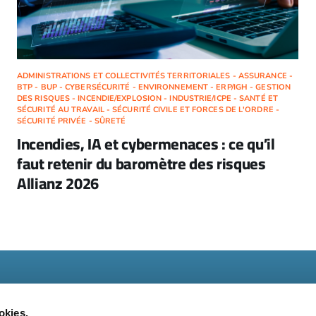
ADMINISTRATIONS ET COLLECTIVITÉS TERRITORIALES - ASSURANCE -
BTP - BUP - CYBERSÉCURITÉ - ENVIRONNEMENT - ERP/IGH - GESTION
DES RISQUES - INCENDIE/EXPLOSION - INDUSTRIE/ICPE - SANTÉ ET
SÉCURITÉ AU TRAVAIL - SÉCURITÉ CIVILE ET FORCES DE L'ORDRE -
SÉCURITÉ PRIVÉE - SÛRETÉ
Incendies, IA et cybermenaces : ce qu’il
faut retenir du baromètre des risques
Allianz 2026
okies.