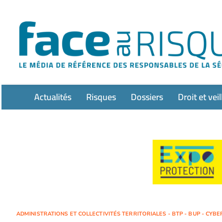
Passer
au
contenu
Actualités
Risques
Dossiers
Droit et veil
ADMINISTRATIONS ET COLLECTIVITÉS TERRITORIALES - BTP - BUP - CYBER