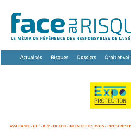
Passer
au
contenu
Actualités
Risques
Dossiers
Droit et veil
ASSURANCE - BTP - BUP - ERP/IGH - INCENDIE/EXPLOSION - INDUSTRIE/IC