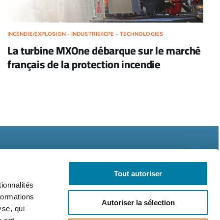
INCENDIE/EXPLOSION - INDUSTRIE/ICPE - TECHNOLOGIES
La turbine MXOne débarque sur le marché
français de la protection incendie
Tout autoriser
ionnalités
formations
Autoriser la sélection
légales
CGV
RGPD
yse, qui