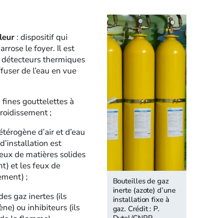
leur
: dispositif qui
rrose le foyer. Il est
s détecteurs thermiques
fuser de l’eau en vue
 fines gouttelettes à
froidissement ;
térogène d’air et d’eau
’installation est
eux de matières solides
nt) et les feux de
ement) ;
Bouteilles de gaz
inerte (azote) d’une
des gaz inertes (ils
installation fixe à
ne) ou inhibiteurs (ils
gaz. Crédit : P.
Dutel/CNPP