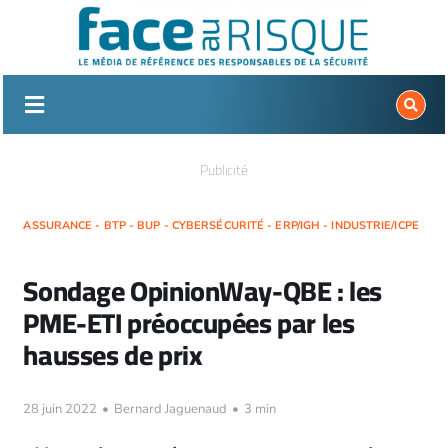
Passer
au
contenu
Publicité
ASSURANCE - BTP - BUP - CYBERSÉCURITÉ - ERP/IGH - INDUSTRIE/ICPE
Sondage OpinionWay-QBE : les
PME-ETI préoccupées par les
hausses de prix
28 juin 2022
•
Bernard Jaguenaud
•
3 min