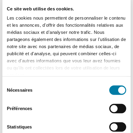
Dans un contexte marqué par l’émergence
de nouveaux risques et l’évolution rapide
Ce site web utilise des cookies.
des modes de stockage et d’exploitation,
le…
Les cookies nous permettent de personnaliser le contenu
et les annonces, d'offrir des fonctionnalités relatives aux
médias sociaux et d'analyser notre trafic. Nous
partageons également des informations sur l'utilisation de
notre site avec nos partenaires de médias sociaux, de
publicité et d'analyse, qui peuvent combiner celles-ci
avec d'autres informations que vous leur avez fournies
ou qu'ils ont collectées lors de votre utilisation de leurs
services.
Sélection
Nécessaires
du
consentement
Accidentologie industrielle : les
enseignements de l’année 2025
Préférences
Le Barpi a publié son inventaire des
incidents et accidents technologiques
Statistiques
survenus en 2025 au sein des installations
classées…