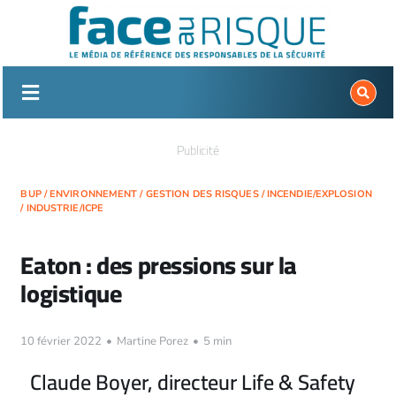
Passer
au
contenu
Publicité
BUP
/
ENVIRONNEMENT
/
GESTION DES RISQUES
/
INCENDIE/EXPLOSION
/
INDUSTRIE/ICPE
Eaton : des pressions sur la
logistique
10 février 2022
•
Martine Porez
•
5 min
Claude Boyer, directeur Life & Safety