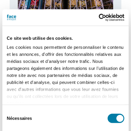
Ce site web utilise des cookies.
L’extinction automatique par sprinkleur à
Les cookies nous permettent de personnaliser le contenu
l’épreuve des nouveaux risques
et les annonces, d'offrir des fonctionnalités relatives aux
Dans un contexte marqué par l’émergence
médias sociaux et d'analyser notre trafic. Nous
de nouveaux risques et l’évolution rapide
des modes de stockage et d’exploitation,
partageons également des informations sur l'utilisation de
le…
notre site avec nos partenaires de médias sociaux, de
publicité et d'analyse, qui peuvent combiner celles-ci
avec d'autres informations que vous leur avez fournies
ou qu'ils ont collectées lors de votre utilisation de leurs
services.
Sélection
Nécessaires
du
consentement