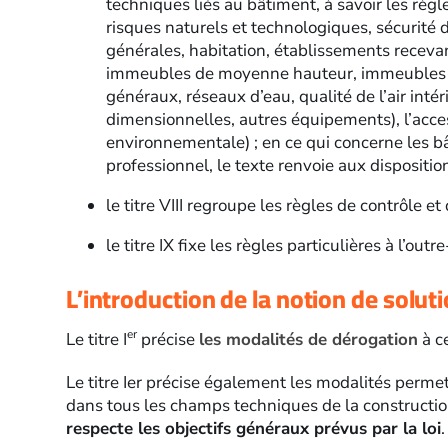
techniques liés au bâtiment, à savoir les règle
risques naturels et technologiques, sécurité d
générales, habitation, établissements receva
immeubles de moyenne hauteur, immeubles de 
généraux, réseaux d’eau, qualité de l’air intér
dimensionnelles, autres équipements), l’acces
environnementale) ; en ce qui concerne les b
professionnel, le texte renvoie aux disposition
le titre VIII regroupe les règles de contrôle et
le titre IX fixe les règles particulières à l’outr
L’introduction de la notion de solut
er
Le titre I
précise
les modalités de dérogation
à ce
Le titre Ier précise également les modalités perm
dans tous les champs techniques de la constructi
respecte les objectifs généraux prévus par la loi
.