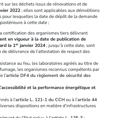
nt sur les déchets issus de rénovations et de
nvier 2022
; elles sont applicables aux démolitions
ts pour lesquelles la date de dépôt de la demande
postérieure à cette date ;
la certification des organismes tiers délivrant
ent en vigueur à la date de publication de
er
ard le 1
janvier 2024
; jusqu’à cette date, sont
 de délivrance de l’attestation de respect des
ésistance au feu, les laboratoires agréés au titre de
senfumage, les organismes reconnus compétents par
e l’
article DF4 du règlement de sécurité des
 l’accessibilité et la performance énergétique et
nés à l’
article L. 121-1 du CCH
ou à l’
article 44
iverses dispositions en matière d’infrastructures
ément de l’Etat prévu à l’
article L. 125-3
;