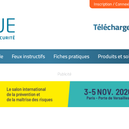
Inscription / Connex
Télécharge
le
Feux instructifs
Fiches pratiques
Produits et so
Publicité