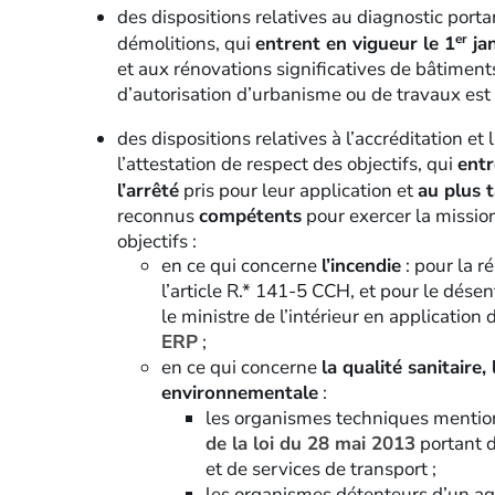
des dispositions relatives au diagnostic porta
er
démolitions, qui
entrent en vigueur le 1
ja
et aux rénovations significatives de bâtimen
d’autorisation d’urbanisme ou de travaux est 
des dispositions relatives à l’accréditation et 
l’attestation de respect des objectifs, qui
entr
l’arrêté
pris pour leur application et
au plus t
reconnus
compétents
pour exercer la mission
objectifs :
en ce qui concerne
l’incendie
: pour la r
l’article R.* 141-5 CCH, et pour le dé
le ministre de l’intérieur en application d
ERP
;
en ce qui concerne
la qualité sanitaire,
environnementale
:
les organismes techniques mention
de la loi du 28 mai 2013
portant d
et de services de transport ;
les organismes détenteurs d’un agr