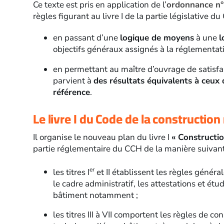
Ce texte est pris en application de l’
ordonnance n°
règles figurant au livre I de la partie législative d
en passant d’une
logique de moyens
à une
l
objectifs généraux assignés à la réglementati
en permettant au maître d’ouvrage de satisfai
parvient à
des résultats équivalents à ceux
référence
.
Le livre I du Code de la construction 
Il organise le nouveau plan du livre I
« Constructio
partie réglementaire du CCH de la manière suivant
er
les titres I
et II établissent les règles généra
le cadre administratif, les attestations et étud
bâtiment notamment ;
les titres III à VII comportent les règles de 