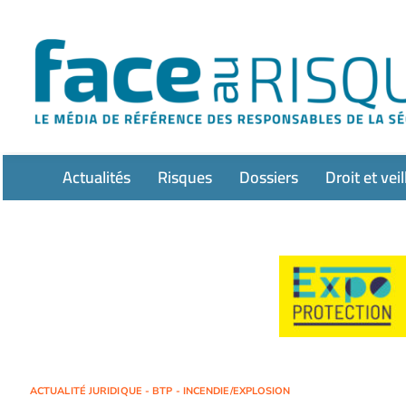
Passer
au
contenu
Actualités
Risques
Dossiers
Droit et veil
ACTUALITÉ JURIDIQUE - BTP - INCENDIE/EXPLOSION