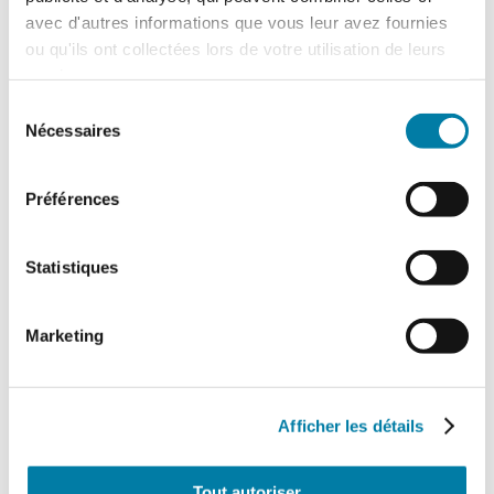
avec d'autres informations que vous leur avez fournies
ou qu'ils ont collectées lors de votre utilisation de leurs
services.
Sélection
Nécessaires
du
consentement
Préférences
Drones de sécurité : décollage à la
verticale
Statistiques
Porté par des technologies plus matures et
une croissance hyper rapide, le marché
Marketing
français des drones de sécurité commence
à…
Afficher les détails
Tout autoriser