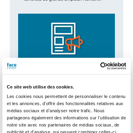
Traitement des déchets liquides en ICPE :
Ce site web utilise des cookies.
ce que change l’arrêté du 16 juillet 2026
Les cookies nous permettent de personnaliser le contenu
L'arrêté du 16 juillet 2026, relatif au
et les annonces, d'offrir des fonctionnalités relatives aux
traitement des déchets liquides dans
certaines installations relevant des
médias sociaux et d'analyser notre trafic. Nous
rubriques 2790 (traitement…
partageons également des informations sur l'utilisation de
notre site avec nos partenaires de médias sociaux, de
publicité et d'analyse, qui peuvent combiner celles-ci