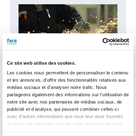
Ce site web utilise des cookies.
Les cookies nous permettent de personnaliser le contenu
Gants de protection : de nouveaux
et les annonces, d'offrir des fonctionnalités relatives aux
besoins à combler
médias sociaux et d'analyser notre trafic. Nous
Le marché des gants de protection est
partageons également des informations sur l'utilisation de
marqué par d’importantes évolutions, tant
notre site avec nos partenaires de médias sociaux, de
sur le plan de la fabrication que sur…
publicité et d'analyse, qui peuvent combiner celles-ci
avec d'autres informations que vous leur avez fournies
ou qu'ils ont collectées lors de votre utilisation de leurs
services.