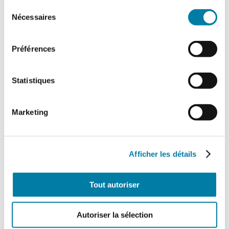
Sélection
Nécessaires
du
consentement
Préférences
Statistiques
L’extinction automatique par sprinkleur à
l’épreuve des nouveaux risques
Marketing
Dans un contexte marqué par l’émergence
de nouveaux risques et l’évolution rapide
des modes de stockage et d’exploitation,
le…
Afficher les détails
Tout autoriser
Autoriser la sélection