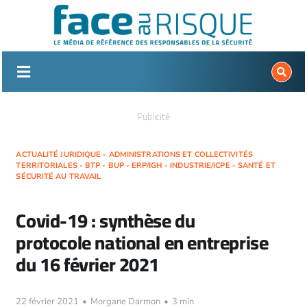
Passer
au
contenu
Publicité
ACTUALITÉ JURIDIQUE - ADMINISTRATIONS ET COLLECTIVITÉS
TERRITORIALES - BTP - BUP - ERP/IGH - INDUSTRIE/ICPE - SANTÉ ET
SÉCURITÉ AU TRAVAIL
Covid-19 : synthèse du
protocole national en entreprise
du 16 février 2021
22 février 2021
•
Morgane Darmon
•
3 min