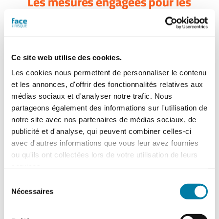
Les mesures engagées pour les
sapeurs-pompiers
Les sapeurs-pompiers peuvent être
victimes d’agressions en intervention, en
majorité des coups et blessures volontaires,
Ce site web utilise des cookies.
de menaces et d’outrages, de caillassages,
Les cookies nous permettent de personnaliser le contenu
lors des missions de secours à personne, à
et les annonces, d'offrir des fonctionnalités relatives aux
la suite de différents familiaux, de conflits
médias sociaux et d'analyser notre trafic. Nous
de voisinage, de présence d’alcool et de
partageons également des informations sur l'utilisation de
drogue, de souffrance ou de détresses
notre site avec nos partenaires de médias sociaux, de
psychologiques.
publicité et d'analyse, qui peuvent combiner celles-ci
avec d'autres informations que vous leur avez fournies
Face à ces actes d’agressions, la réponse
ou qu'ils ont collectées lors de votre utilisation de leurs
pénale doit être ferme. Des mesures
complémentaires doivent en outre renforcer
services.
la sécurité des sapeurs-pompiers.
Sélection
Nécessaires
du
consentement