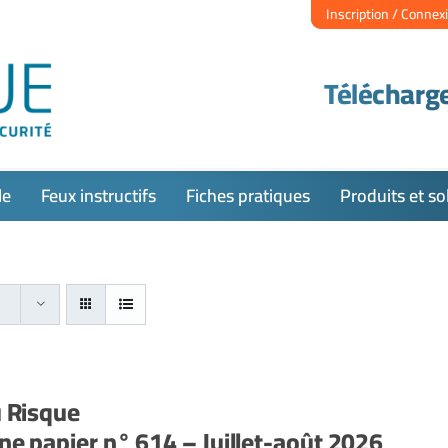
Inscription / Connex
Télécharge
le
Feux instructifs
Fiches pratiques
Produits et so
u Risque
e papier n° 614 – Juillet-août 2026