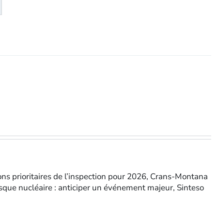
té
eMagazine
tions prioritaires de l’inspection pour 2026, Crans-Montana
risque nucléaire : anticiper un événement majeur, Sinteso