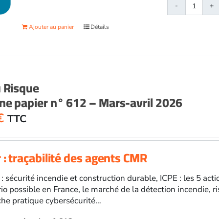
quanti
de
Ajouter au panier
Détails
Face
au
Risqu
papier
n°
u Risque
613
e papier n° 612 – Mars-avril 2026
-
Mai-
€
TTC
juin
2026
 : traçabilité des agents CMR
 : sécurité incendie et construction durable, ICPE : les 5 ac
rio possible en France, le marché de la détection incendie, 
che pratique cybersécurité…