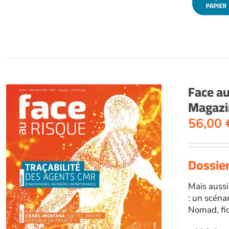
Face a
Magazin
56,00
Dossier
Mais aussi
: un scéna
Nomad, fi