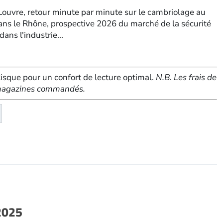
 Louvre, retour minute par minute sur le cambriolage au
ans le Rhône, prospective 2026 du marché de la sécurité
ans l'industrie...
sque pour un confort de lecture optimal.
N.B. Les frais de
e magazines commandés.
té
eMagazine
2025
r-