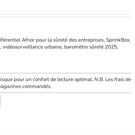
référentiel Afnor pour la sûreté des entreprises, SprinkBox,
el, vidéosurveillance urbaine, baromètre sûreté 2025,
sque pour un confort de lecture optimal.
N.B. Les frais de
e magazines commandés.
té
eMagazine