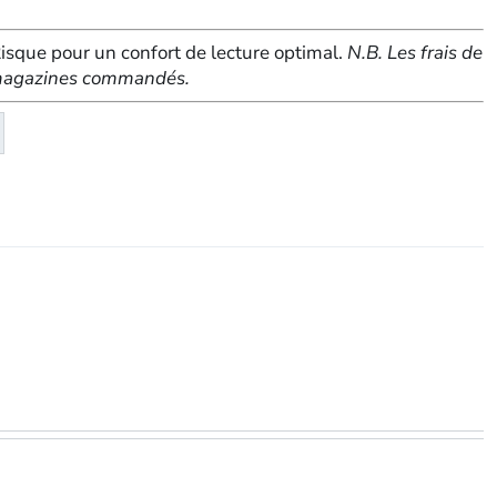
sque pour un confort de lecture optimal.
N.B. Les frais de
e magazines commandés.
té
eMagazine