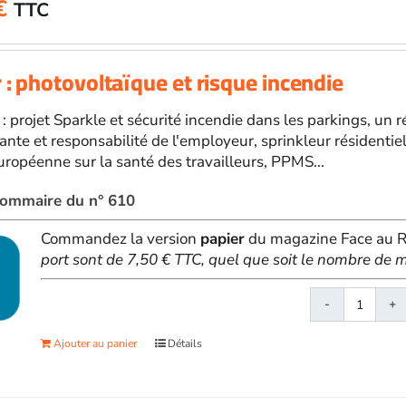
€
TTC
février
2026
 : photovoltaïque et risque incendie
 : projet Sparkle et sécurité incendie dans les parkings, un 
ante et responsabilité de l'employeur, sprinkleur résidenti
ropéenne sur la santé des travailleurs, PPMS...
 sommaire du n° 610
Commandez la version
papier
du magazine Face au Ri
port sont de 7,50 € TTC, quel que soit le nombre d
quanti
de
Ajouter au panier
Détails
Face
au
Risqu