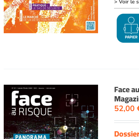
> Voir le
Face a
Magazin
52,00
Dossie