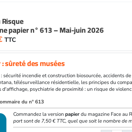
Risqu
papier
n°
u Risque
614
e papier n° 613 – Mai-juin 2026
-
Juillet-
€
TTC
août
2026
 : sûreté des musées
: sécurité incendie et construction biosourcée, accidents de 
ana, télésurveillance résidentielle, les principes du compa
s d'affichage, psychiatrie de proximité : un risque de violen
 sommaire du n° 613
Commandez la version
papier
du magazine Face au Ri
port sont de 7,50 € TTC, quel que soit le nombre d