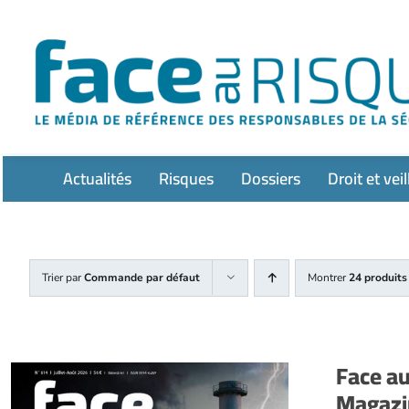
Passer
au
contenu
Actualités
Risques
Dossiers
Droit et veil
Trier par
Commande par défaut
Montrer
24 produits
Face a
Magazin