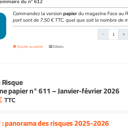
 sommaire du n° 612
Commandez la version
papier
du magazine Face au Ri
port sont de 7,50 € TTC, quel que soit le nombre d
quanti
de
Ajouter au panier
Détails
Face
au
Risqu
papier
n°
u Risque
612
e papier n° 611 – Janvier-février 2026
-
Mars-
€
TTC
avril
2026
r : panorama des risques 2025-2026