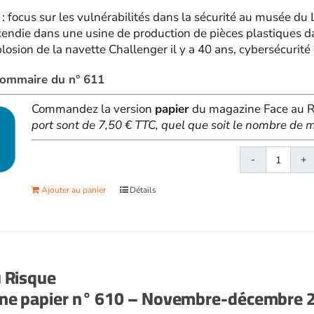
 : focus sur les vulnérabilités dans la sécurité au musée du
cendie dans une usine de production de pièces plastiques d
losion de la navette Challenger il y a 40 ans, cybersécurité d
 sommaire du n° 611
Commandez la version
papier
du magazine Face au Ri
port sont de 7,50 € TTC, quel que soit le nombre d
quanti
de
Ajouter au panier
Détails
Face
au
Risqu
papier
n°
u Risque
611
ne papier n° 610 – Novembre-décembre 
-
Janvie