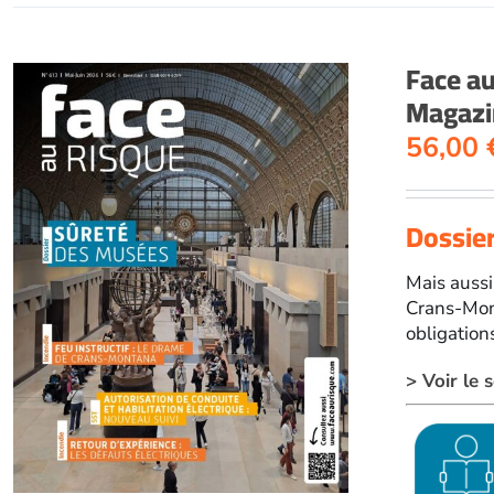
Face a
Magazin
56,00
Dossier
Mais aussi 
Crans-Mont
obligation
> Voir le