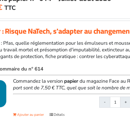
€
TTC
 : Risque NaTech, s'adapter au changemen
 : Pfas, quelle réglementation pour les émulseurs et mousses
u travail mortel et présomption d'imputabilité, extincteur a
ants de protection, fiche pratique : contrer les cyberattaque
 sommaire du n° 614
Commandez la version
papier
du magazine Face au Ri
port sont de 7,50 € TTC, quel que soit le nombre d
quanti
de
Ajouter au panier
Détails
Face
au