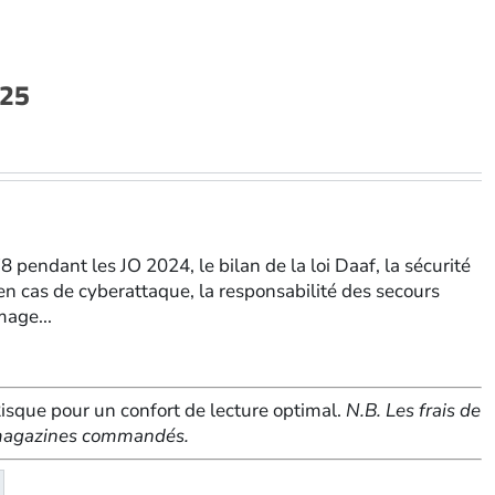
025
bre-
bre
8 pendant les JO 2024, le bilan de la loi Daaf, la sécurité
 en cas de cyberattaque, la responsabilité des secours
mage...
sque pour un confort de lecture optimal.
N.B. Les frais de
e magazines commandés.