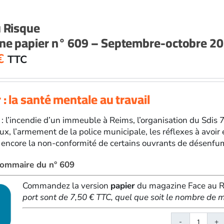
papier
n°
u Risque
610
ne papier n° 609 – Septembre-octobre 2
-
Novem
€
TTC
décem
2025
 : la santé mentale au travail
 : l’incendie d’un immeuble à Reims, l’organisation du Sdis 7
ux, l’armement de la police municipale, les réflexes à avoir
 encore la non-conformité de certains ouvrants de désenfu
 sommaire du n° 609
Commandez la version
papier
du magazine Face au Ri
port sont de 7,50 € TTC, quel que soit le nombre d