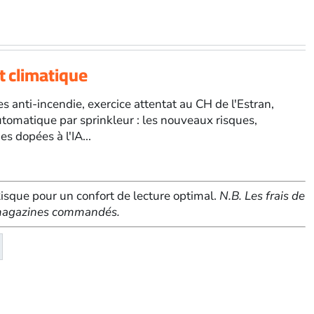
t climatique
 anti-incendie, exercice attentat au CH de l'Estran,
utomatique par sprinkleur : les nouveaux risques,
s dopées à l'IA...
sque pour un confort de lecture optimal.
N.B. Les frais de
e magazines commandés.
té