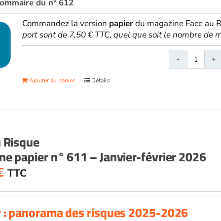
 sommaire du n° 612
Commandez la version
papier
du magazine Face au Ri
port sont de 7,50 € TTC, quel que soit le nombre d
quanti
de
Ajouter au panier
Détails
Face
au
Risqu
papier
n°
u Risque
612
e papier n° 611 – Janvier-février 2026
-
Mars-
€
TTC
avril
2026
r : panorama des risques 2025-2026