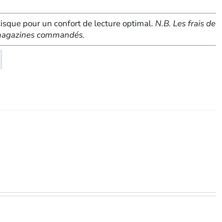
sque pour un confort de lecture optimal.
N.B. Les frais de
e magazines commandés.
té
eMagazine