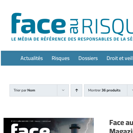
Passer
au
contenu
Actualités
Risques
Dossiers
Droit et veil
Trier par
Nom
Montrer
36 produits
Face a
Magazin