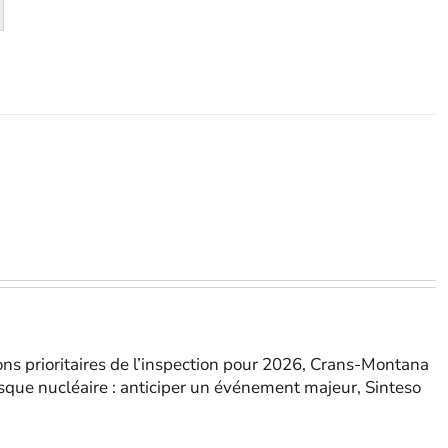
té
eMagazine
tions prioritaires de l’inspection pour 2026, Crans-Montana
risque nucléaire : anticiper un événement majeur, Sinteso