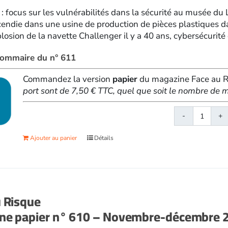
 : focus sur les vulnérabilités dans la sécurité au musée du
cendie dans une usine de production de pièces plastiques d
losion de la navette Challenger il y a 40 ans, cybersécurité d
 sommaire du n° 611
Commandez la version
papier
du magazine Face au Ri
port sont de 7,50 € TTC, quel que soit le nombre d
quanti
de
Ajouter au panier
Détails
Face
au
Risqu
papier
n°
u Risque
611
ne papier n° 610 – Novembre-décembre 
-
Janvie