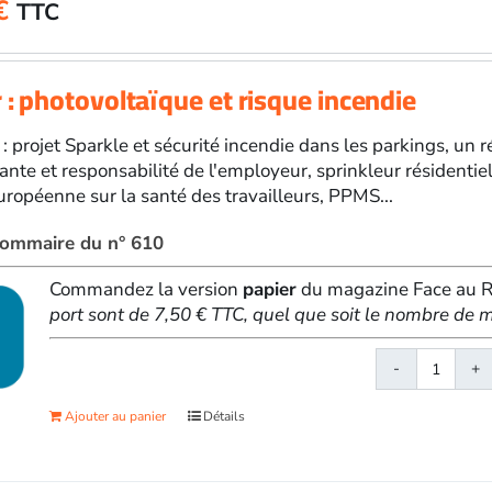
€
TTC
février
2026
 : photovoltaïque et risque incendie
 : projet Sparkle et sécurité incendie dans les parkings, un 
ante et responsabilité de l'employeur, sprinkleur résidenti
ropéenne sur la santé des travailleurs, PPMS...
 sommaire du n° 610
Commandez la version
papier
du magazine Face au Ri
port sont de 7,50 € TTC, quel que soit le nombre d
quanti
de
Ajouter au panier
Détails
Face
au
Risqu