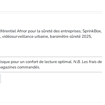
référentiel Afnor pour la sûreté des entreprises, SprinkBox,
el, vidéosurveillance urbaine, baromètre sûreté 2025,
sque pour un confort de lecture optimal.
N.B. Les frais de
e magazines commandés.
té
eMagazine