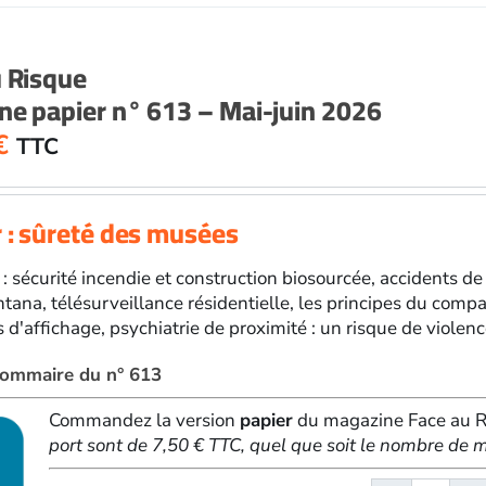
Risqu
papier
n°
u Risque
614
e papier n° 613 – Mai-juin 2026
-
Juillet-
€
TTC
août
2026
 : sûreté des musées
: sécurité incendie et construction biosourcée, accidents de 
ana, télésurveillance résidentielle, les principes du compa
s d'affichage, psychiatrie de proximité : un risque de violen
 sommaire du n° 613
Commandez la version
papier
du magazine Face au Ri
port sont de 7,50 € TTC, quel que soit le nombre d