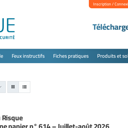
Inscription / Connex
Télécharge
le
Feux instructifs
Fiches pratiques
Produits et so
u Risque
e papier n° 614 – Juillet-août 2026