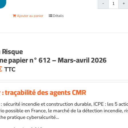
quanti
de
Ajouter au panier
Détails
Face
au
Risqu
papier
n°
u Risque
613
e papier n° 612 – Mars-avril 2026
-
Mai-
€
TTC
juin
2026
 : traçabilité des agents CMR
 : sécurité incendie et construction durable, ICPE : les 5 ac
rio possible en France, le marché de la détection incendie, 
che pratique cybersécurité…