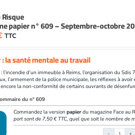
papier
n°
u Risque
610
ne papier n° 609 – Septembre-octobre 2
-
Novem
€
TTC
décem
2025
 : la santé mentale au travail
 : l’incendie d’un immeuble à Reims, l’organisation du Sdis 7
ux, l’armement de la police municipale, les réflexes à avoir
 encore la non-conformité de certains ouvrants de désenfu
 sommaire du n° 609
Commandez la version
papier
du magazine Face au Ri
port sont de 7,50 € TTC, quel que soit le nombre d