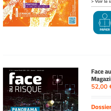
> Voir le
Face a
Magazin
52,00
Dossie