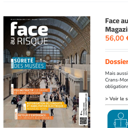
Face a
Magazin
56,00
Dossier
Mais aussi 
Crans-Mont
obligation
> Voir le