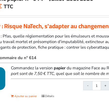
€
TTC
 : Risque NaTech, s'adapter au changemen
 : Pfas, quelle réglementation pour les émulseurs et mousses
u travail mortel et présomption d'imputabilité, extincteur a
ants de protection, fiche pratique : contrer les cyberattaque
 sommaire du n° 614
Commandez la version
papier
du magazine Face au Ri
port sont de 7,50 € TTC, quel que soit le nombre d
quanti
de
Ajouter au panier
Détails
Face
au