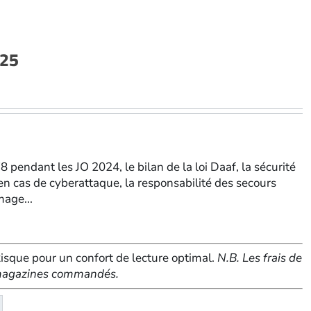
025
bre-
bre
8 pendant les JO 2024, le bilan de la loi Daaf, la sécurité
 en cas de cyberattaque, la responsabilité des secours
mage...
sque pour un confort de lecture optimal.
N.B. Les frais de
e magazines commandés.