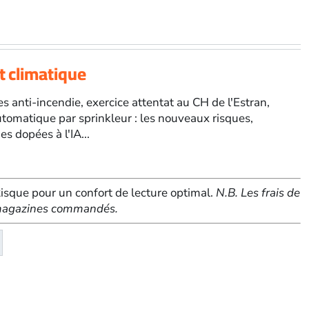
t climatique
 anti-incendie, exercice attentat au CH de l'Estran,
utomatique par sprinkleur : les nouveaux risques,
s dopées à l'IA...
sque pour un confort de lecture optimal.
N.B. Les frais de
e magazines commandés.
té