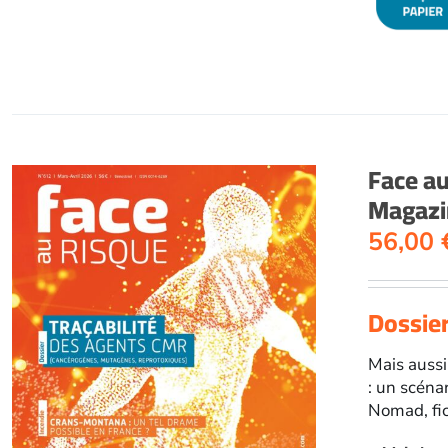
Face a
Magazin
56,00
Dossier
Mais aussi
: un scéna
Nomad, fi