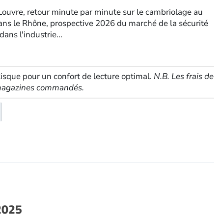
 Louvre, retour minute par minute sur le cambriolage au
ans le Rhône, prospective 2026 du marché de la sécurité
ans l'industrie...
sque pour un confort de lecture optimal.
N.B. Les frais de
e magazines commandés.
té
eMagazine
2025
r-