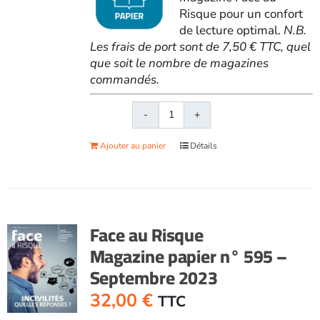
Risque pour un confort
de lecture optimal.
N.B.
Les frais de port sont de 7,50 € TTC, quel
que soit le nombre de magazines
commandés.
quantité
de
Ajouter au panier
Détails
Face
au
RisqueMagazine
papier
n°
Face au Risque
601
Magazine papier n° 595 –
-
Septembre 2023
Mai-
juin
32,00
€
TTC
2024