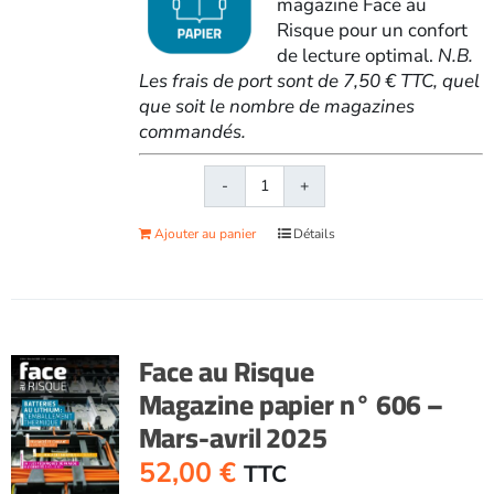
magazine Face au
Risque pour un confort
de lecture optimal.
N.B.
Les frais de port sont de 7,50 € TTC, quel
que soit le nombre de magazines
commandés.
quantité
de
Ajouter au panier
Détails
Face
au
RisqueMagazine
papier
n°
Face au Risque
612
Magazine papier n° 606 –
-
Mars-avril 2025
Mars-
avril
52,00
€
TTC
2026