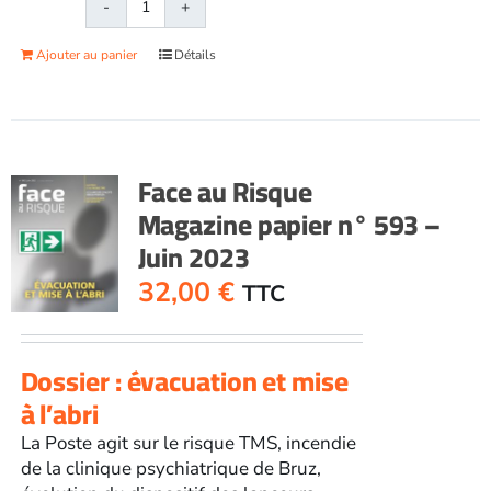
quantité
de
Ajouter au panier
Détails
Face
au
RisqueMagazine
papier
n°
Face au Risque
595
Magazine papier n° 593 –
-
Juin 2023
Septembre
2023
32,00
€
TTC
Dossier : évacuation et mise
à l’abri
La Poste agit sur le risque TMS, incendie
de la clinique psychiatrique de Bruz,