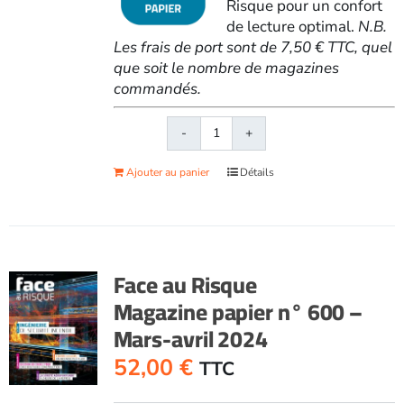
Risque pour un confort
de lecture optimal.
N.B.
Les frais de port sont de 7,50 € TTC, quel
que soit le nombre de magazines
commandés.
quantité
de
Ajouter au panier
Détails
Face
au
RisqueMagazine
papier
n°
Face au Risque
602
Magazine papier n° 600 –
-
Mars-avril 2024
Juillet-
août
52,00
€
TTC
2024