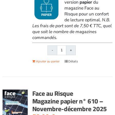
version
papier
du
magazine Face au
Risque pour un confort
de lecture optimal.
N.B.
Les frais de port sont de 7,50 € TTC, quel
que soit le nombre de magazines
commandés.
quantité
de
Ajouter au panier
Détails
Face
au
RisqueMagazine
papier
n°
Face au Risque
614
Magazine papier n° 610 –
-
Novembre-décembre 2025
Juillet-
août