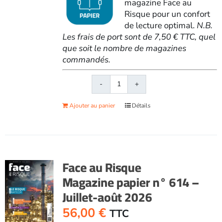
magazine Face au
Risque pour un confort
de lecture optimal.
N.B.
Les frais de port sont de 7,50 € TTC, quel
que soit le nombre de magazines
commandés.
quantité
de
Ajouter au panier
Détails
Face
au
RisqueMagazine
papier
n°
Face au Risque
572
Magazine papier n° 614 –
-
Juillet-août 2026
Mai
2021
56,00
€
TTC