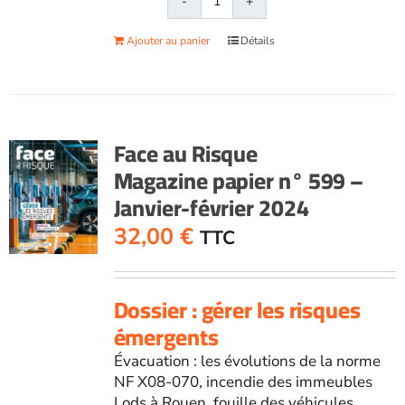
quantité
de
Ajouter au panier
Détails
Face
au
RisqueMagazine
papier
n°
Face au Risque
613
Magazine papier n° 599 –
-
Janvier-février 2024
Mai-
juin
32,00
€
TTC
2026
Dossier : gérer les risques
émergents
Évacuation : les évolutions de la norme
NF X08-070, incendie des immeubles
Lods à Rouen, fouille des véhicules