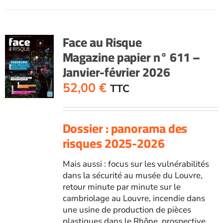
RisqueMagazine
papier
n°
Face au Risque
599
Magazine papier n° 611 –
-
Janvier-février 2026
Janvier-
février
52,00
€
TTC
2024
Dossier : panorama des
risques 2025-2026
Mais aussi : focus sur les vulnérabilités
dans la sécurité au musée du Louvre,
retour minute par minute sur le
cambriolage au Louvre, incendie dans
une usine de production de pièces
plastiques dans le Rhône, prospective