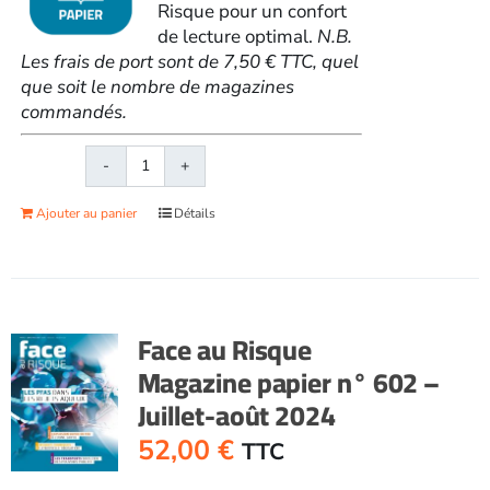
Risque pour un confort
de lecture optimal.
N.B.
Les frais de port sont de 7,50 € TTC, quel
que soit le nombre de magazines
commandés.
quantité
de
Ajouter au panier
Détails
Face
au
RisqueMagazine
papier
n°
Face au Risque
598
Magazine papier n° 602 –
-
Juillet-août 2024
Décembre
2023
52,00
€
TTC