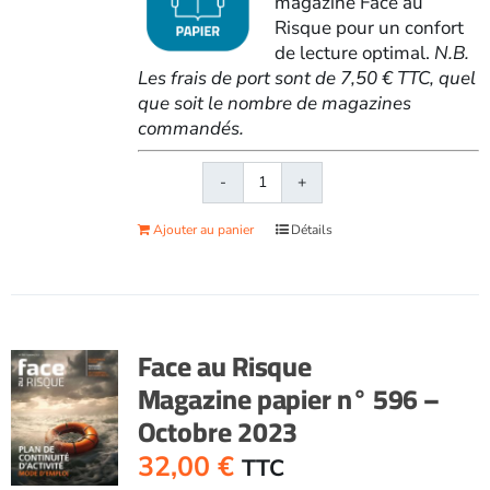
magazine Face au
Risque pour un confort
de lecture optimal.
N.B.
Les frais de port sont de 7,50 € TTC, quel
que soit le nombre de magazines
commandés.
quantité
de
Ajouter au panier
Détails
Face
au
RisqueMagazine
papier
n°
Face au Risque
600
Magazine papier n° 596 –
-
Octobre 2023
Mars-
avril
32,00
€
TTC
2024