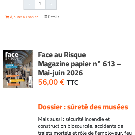
quantité
de
Ajouter au panier
Détails
Face
au
RisqueMagazine
papier
n°
Face au Risque
596
Magazine papier n° 613 –
-
Mai-juin 2026
Octobre
2023
56,00
€
TTC
Dossier : sûreté des musées
Mais aussi : sécurité incendie et
construction biosourcée, accidents de
trajets mortels et rôle de l'employeur, feu