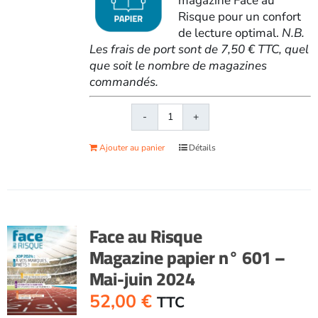
magazine Face au
Risque pour un confort
de lecture optimal.
N.B.
Les frais de port sont de 7,50 € TTC, quel
que soit le nombre de magazines
commandés.
quantité
de
Ajouter au panier
Détails
Face
au
RisqueMagazine
papier
n°
Face au Risque
606
Magazine papier n° 601 –
-
Mai-juin 2024
Mars-
avril
52,00
€
TTC
2025