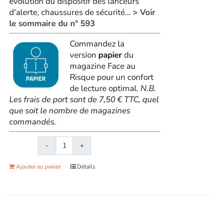
évolution du dispositif des lanceurs
d'alerte, chaussures de sécurité...
> Voir
le sommaire du n° 593
Commandez la
version
papier
du
magazine Face au
Risque pour un confort
de lecture optimal.
N.B.
Les frais de port sont de 7,50 € TTC, quel
que soit le nombre de magazines
commandés.
quantité
de
Ajouter au panier
Détails
Face
au
RisqueMagazine
papier