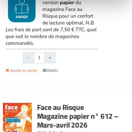
version
papier
du
magazine Face au
Risque pour un confort
de lecture optimal.
N.B.
Les frais de port sont de 7,50 € TTC, quel
que soit le nombre de magazines
commandés.
quantité
de
Ajouter au panier
Détails
Face
au
RisqueMagazine
papier
n°
Face au Risque
597
Magazine papier n° 612 –
-
Mars-avril 2026
Novembre
2023