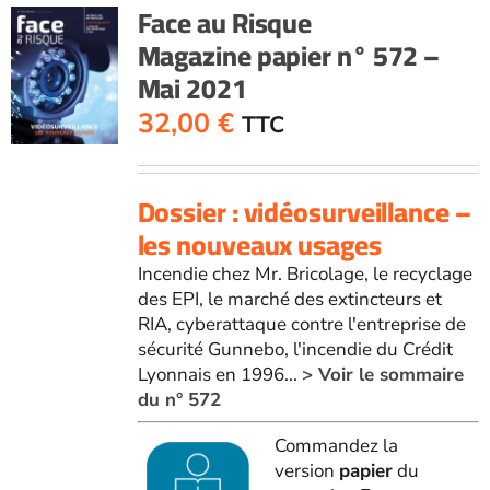
n°
Face au Risque
593
Magazine papier n° 572 –
-
Mai 2021
Juin
2023
32,00
€
TTC
Dossier : vidéosurveillance –
les nouveaux usages
Incendie chez Mr. Bricolage, le recyclage
des EPI, le marché des extincteurs et
RIA, cyberattaque contre l'entreprise de
sécurité Gunnebo, l'incendie du Crédit
Lyonnais en 1996...
> Voir le sommaire
du n° 572
Commandez la
version
papier
du