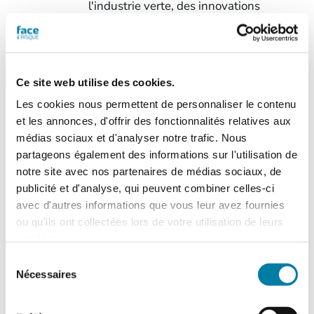
l'industrie verte, des innovations
techniques pour les lances à incendie...
> Voir le sommaire du n° 603
Commandez la
Ce site web utilise des cookies.
version
papier
du
Les cookies nous permettent de personnaliser le contenu
magazine Face au
et les annonces, d'offrir des fonctionnalités relatives aux
Risque pour un confort
médias sociaux et d'analyser notre trafic. Nous
de lecture optimal.
N.B.
partageons également des informations sur l'utilisation de
Les frais de port sont de 7,50 € TTC, quel
notre site avec nos partenaires de médias sociaux, de
que soit le nombre de magazines
publicité et d'analyse, qui peuvent combiner celles-ci
commandés.
avec d'autres informations que vous leur avez fournies
ou qu'ils ont collectées lors de votre utilisation de leurs
quantité
services.
de
Ajouter au panier
Détails
Sélection
Face
Nécessaires
du
au
consentement
RisqueMagazine