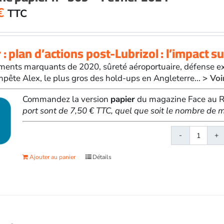
€
TTC
 : plan d’actions post-Lubrizol : l’impact su
ents marquants de 2020, sûreté aéroportuaire, défense extér
mpête Alex, le plus gros des hold-ups en Angleterre...
> Voi
Commandez la version
papier
du magazine Face au Ri
port sont de 7,50 € TTC, quel que soit le nombre d
quanti
de
Ajouter au panier
Détails
Face
au
Risqu
papier
n°
569