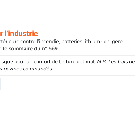
r l’industrie
ieure contre l'incendie, batteries lithium-ion, gérer
r le sommaire du n° 569
sque pour un confort de lecture optimal.
N.B. Les frais de
e magazines commandés.
té
eMagazine