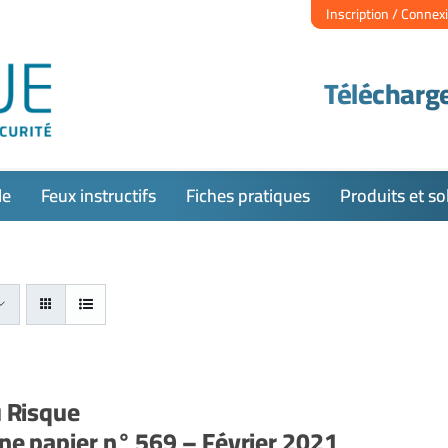
Inscription / Connex
Télécharge
le
Feux instructifs
Fiches pratiques
Produits et so
u Risque
e papier n° 569 – Février 2021