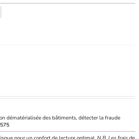
té
eMagazine
ion dématérialisée des bâtiments, détecter la fraude
 575
sque pour un confort de lecture optimal.
N.B. Les frais de