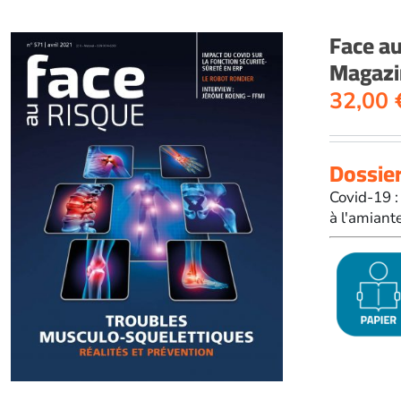
Face a
Magazin
32,00
Dossier
Covid-19 :
à l'amiant