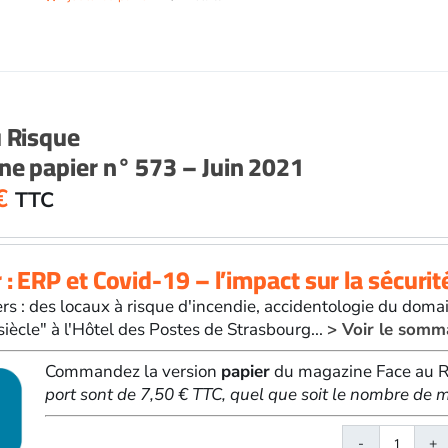
Face
au
Risqu
papier
n°
572
u Risque
-
e papier n° 573 – Juin 2021
Mai
2021
€
TTC
 : ERP et Covid-19 – l’impact sur la sécuri
rs : des locaux à risque d'incendie, accidentologie du domai
siècle" à l'Hôtel des Postes de Strasbourg...
> Voir le somm
Commandez la version
papier
du magazine Face au Ri
port sont de 7,50 € TTC, quel que soit le nombre d