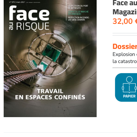
Face a
Magazi
32,00
Dossier
Explosion 
la catastr