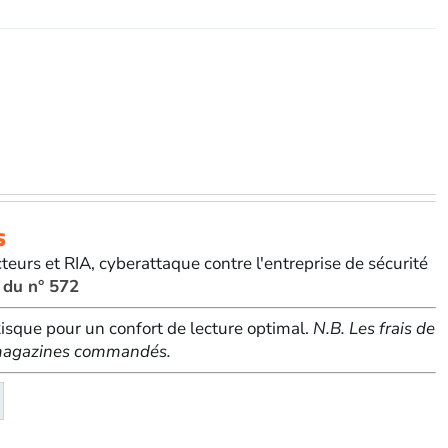
eMagazine
s
teurs et RIA, cyberattaque contre l'entreprise de sécurité
 du n° 572
sque pour un confort de lecture optimal.
N.B. Les frais de
e magazines commandés.
té