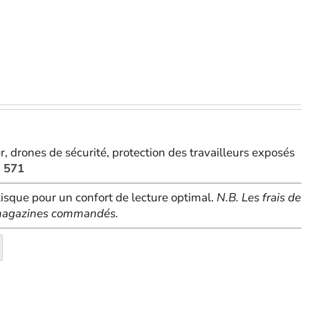
er, drones de sécurité, protection des travailleurs exposés
° 571
sque pour un confort de lecture optimal.
N.B. Les frais de
e magazines commandés.
té