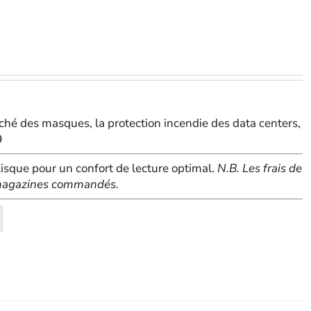
ché des masques, la protection incendie des data centers,
0
sque pour un confort de lecture optimal.
N.B. Les frais de
e magazines commandés.
té
eMagazine