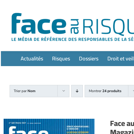
Passer
au
contenu
Actualités
Risques
Dossiers
Droit et veil
Trier par
Nom
Montrer
24 produits
Face a
Magazin