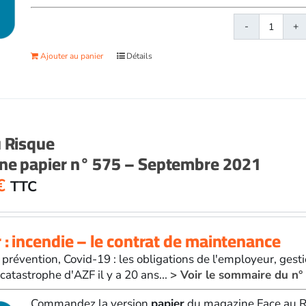
quanti
de
Ajouter au panier
Détails
Face
au
Risqu
papier
n°
u Risque
574
ne papier n° 575 – Septembre 2021
-
Juillet-
€
TTC
août
2021
 : incendie – le contrat de maintenance
 prévention, Covid-19 : les obligations de l'employeur, gest
 catastrophe d'AZF il y a 20 ans...
> Voir le sommaire du n°
Commandez la version
papier
du magazine Face au Ri