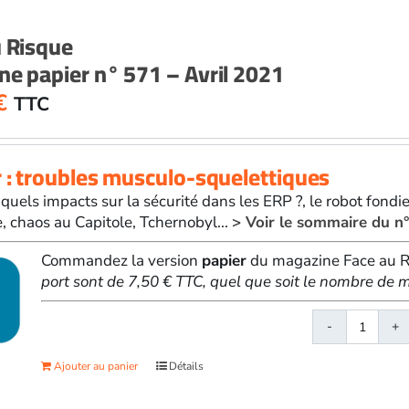
n°
570
u Risque
-
e papier n° 571 – Avril 2021
Mars
2021
€
TTC
 : troubles musculo-squelettiques
 quels impacts sur la sécurité dans les ERP ?, le robot fondi
e, chaos au Capitole, Tchernobyl...
> Voir le sommaire du n
Commandez la version
papier
du magazine Face au Ri
port sont de 7,50 € TTC, quel que soit le nombre d
quanti
de
Ajouter au panier
Détails
Face
au