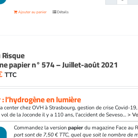
quanti
de
Ajouter au panier
Détails
Face
au
Risqu
papier
n°
573
u Risque
-
e papier n° 574 – Juillet-août 2021
Juin
2021
€
TTC
 : l’hydrogène en lumière
a center chez OVH à Strasbourg, gestion de crise Covid-19
vol de la Joconde il y a 110 ans, l'accident de Seveso...
> Vo
Commandez la version
papier
du magazine Face au Ri
port sont de 7,50 € TTC, quel que soit le nombre d