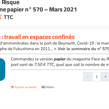
u Risque
-
ne papier n° 570 – Mars 2021
Février
2021
€
TTC
 : travail en espaces confinés
d'ammonitrates dans le port de Beyrouth, Covid-19 : le mar
ophe de Fukushima en 2011...
> Voir le sommaire du n° 57
Commandez la version
papier
du magazine Face au Ri
port sont de 7,50 € TTC, quel que soit le nombre d
quanti
de
Ajouter au panier
Détails
Face
au
Risqu
papier