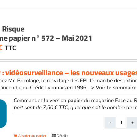
Risqu
papier
n°
571
u Risque
-
ne papier n° 572 – Mai 2021
Avril
2021
€
TTC
 : vidéosurveillance – les nouveaux usage
hez Mr. Bricolage, le recyclage des EPI, le marché des extinc
'incendie du Crédit Lyonnais en 1996...
> Voir le sommaire
Commandez la version
papier
du magazine Face au Ri
port sont de 7,50 € TTC, quel que soit le nombre d
quanti
de
Ajouter au panier
Détails