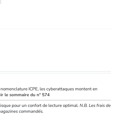
té
eMagazine
, nomenclature ICPE, les cyberattaques montent en
ir le sommaire du n° 574
sque pour un confort de lecture optimal.
N.B. Les frais de
e magazines commandés.