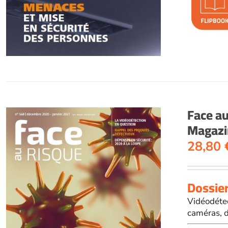
Face a
Magazi
28,80
Dossier 
Vidéodétec
caméras, d