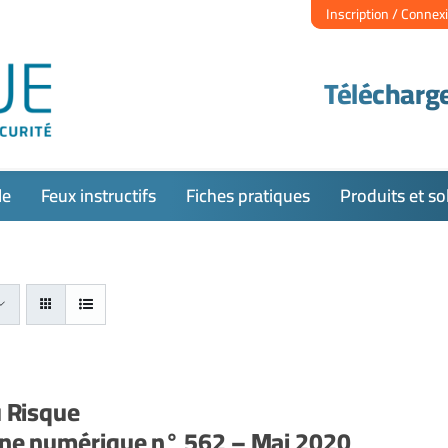
Inscription / Connex
Télécharge
le
Feux instructifs
Fiches pratiques
Produits et so
u Risque
ne numérique n° 562 – Mai 2020