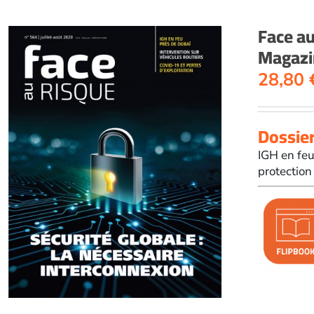
Face a
Magazin
28,80
Dossier
IGH en feu
protection