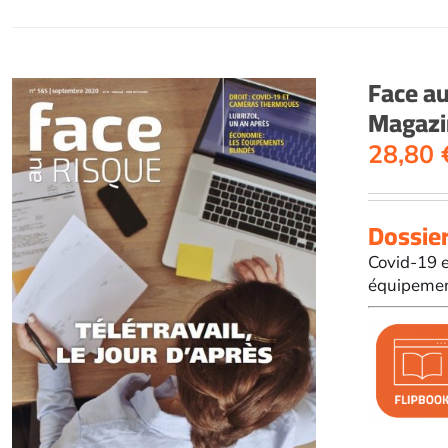
Face a
Magazi
28,80
Dossier 
Covid-19 e
équipemen