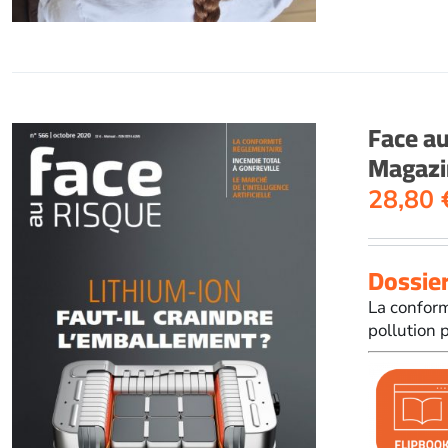
Face a
Magazi
28,80
Dossier
La conformi
pollution 