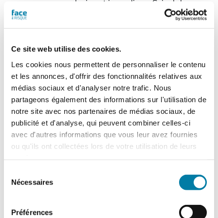
explosion et incendie au Saipol de
Dieppe...
> Voir le sommaire du n° 543
Cette version du
magazine numérique
Ce site web utilise des cookies.
vous est proposée en
Les cookies nous permettent de personnaliser le contenu
consultation de type
et les annonces, d'offrir des fonctionnalités relatives aux
"
flipbook
" (tourné de
médias sociaux et d'analyser notre trafic. Nous
page, zoom). Chaque numéro acheté
partageons également des informations sur l'utilisation de
sera consultable à partir de l'onglet "Mes
notre site avec nos partenaires de médias sociaux, de
magazines numériques" présent dans
publicité et d'analyse, qui peuvent combiner celles-ci
votre compte.
N.B. Un flipbook n'est pas
un fichier PDF téléchargeable
.
avec d'autres informations que vous leur avez fournies
ou qu'ils ont collectées lors de votre utilisation de leurs
Ajouter au panier
Détails
services.
Sélection
Nécessaires
du
consentement
Face au Risque
Préférences