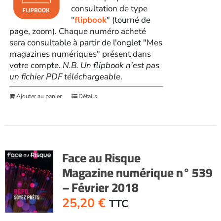
consultation de type
"
flipbook
" (tourné de
page, zoom). Chaque numéro acheté
sera consultable à partir de l'onglet "Mes
magazines numériques" présent dans
votre compte.
N.B. Un flipbook n'est pas
un fichier PDF téléchargeable
.
Ajouter au panier
Détails
Face au Risque
Magazine numérique n° 539
– Février 2018
25,20
€
TTC