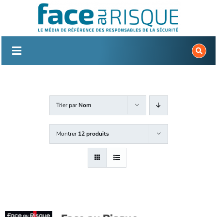
Passer
au
contenu
Trier par
Nom
Montrer
12 produits