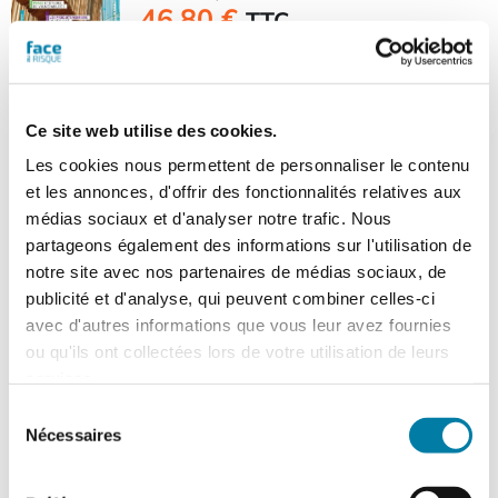
46,80
€
TTC
Dossier : réglementation
incendie et construction bois
Ce site web utilise des cookies.
: du nouveau !
Les cookies nous permettent de personnaliser le contenu
et les annonces, d'offrir des fonctionnalités relatives aux
médias sociaux et d'analyser notre trafic. Nous
Mais aussi : construction bois : évolution
partageons également des informations sur l'utilisation de
de la réglementation incendie, feu
d’entreprise d’hygiène à Toulouse, une
notre site avec nos partenaires de médias sociaux, de
nouvelle loi sur la sécurité dans les
publicité et d'analyse, qui peuvent combiner celles-ci
transports, l’application de la directive
avec d'autres informations que vous leur avez fournies
NIS2 dans la protection des équipements
ou qu'ils ont collectées lors de votre utilisation de leurs
physiques, Pnacc et études de
services.
vulnérabilité, l’enjeu de la cyber-
Sélection
résilience dans le secteur industriel...
Nécessaires
du
consentement
> Voir le sommaire du n° 607