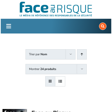
Passer
au
contenu
Trier par
Nom
Montrer
24 produits