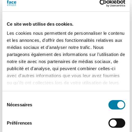
Gants de protection : de nouveaux
besoins à combler
Ce site web utilise des cookies.
Le marché des gants de protection est
Les cookies nous permettent de personnaliser le contenu
marqué par d’importantes évolutions, tant
et les annonces, d'offrir des fonctionnalités relatives aux
sur le plan de la fabrication que sur…
médias sociaux et d'analyser notre trafic. Nous
partageons également des informations sur l'utilisation de
notre site avec nos partenaires de médias sociaux, de
publicité et d'analyse, qui peuvent combiner celles-ci
avec d'autres informations que vous leur avez fournies
ou qu'ils ont collectées lors de votre utilisation de leurs
services.
Sélection
Nécessaires
du
consentement
Préférences
L’extinction automatique par sprinkleur à