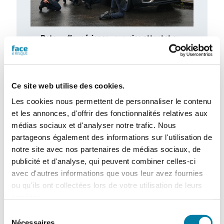
Retour d’expérience : exercice attentat au
CH de l’Estran
Le centre hospitalier de l’Estran a organisé,
le 10 février 2026, un exercice attentat
terroriste de grande ampleur. Romain…
Ce site web utilise des cookies.
Les cookies nous permettent de personnaliser le contenu
et les annonces, d'offrir des fonctionnalités relatives aux
médias sociaux et d'analyser notre trafic. Nous
partageons également des informations sur l'utilisation de
notre site avec nos partenaires de médias sociaux, de
publicité et d'analyse, qui peuvent combiner celles-ci
avec d'autres informations que vous leur avez fournies
ou qu'ils ont collectées lors de votre utilisation de leurs
services.
Sélection
Traitement des déchets liquides en ICPE :
Nécessaires