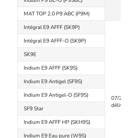
Indium P9 BC-O (P9SBC)
MAT TOP 2.0 P9 ABC (P9M)
Intégral E9 AFFF (SK9P)
Intégral E9 AFFF-O (SK9P)
SK9E
Indium E9 AFFF (SK9S)
Indium E9 Antigel (SF9S)
Indium E9 Antigel-O (SF9S)
07/202/14
délivré par
SF9 Star
Indium E9 AFFF HP (SKH9S)
Indium E9 Eau pure (W9S)