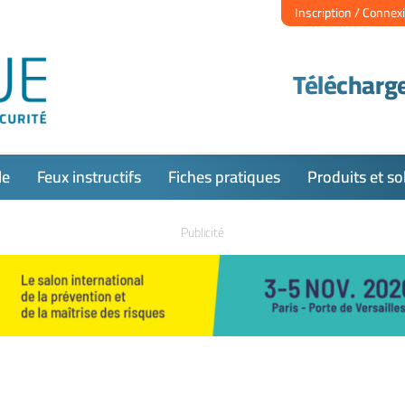
Inscription / Connex
Télécharge
le
Feux instructifs
Fiches pratiques
Produits et so
Publicité