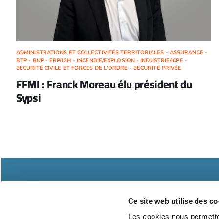
ADMINISTRATIONS ET COLLECTIVITÉS TERRITORIALES - ASSURANCE -
BTP - BUP - ERP/IGH - INCENDIE/EXPLOSION - INDUSTRIE/ICPE -
SÉCURITÉ CIVILE ET FORCES DE L'ORDRE - SÉCURITÉ PRIVÉE
FFMI : Franck Moreau élu président du
Sypsi
Ce site web utilise des co
Les cookies nous permetten