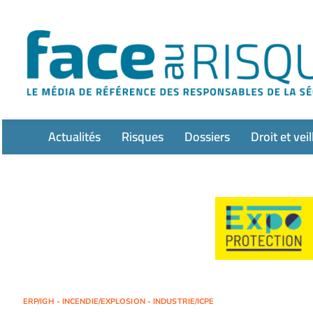
Passer
au
contenu
Actualités
Risques
Dossiers
Droit et veil
ERP/IGH - INCENDIE/EXPLOSION - INDUSTRIE/ICPE