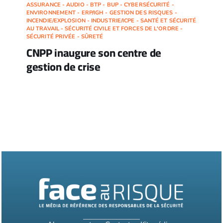
ASSURANCE - AUDIO - BTP - BUP - CYBERSÉCURITÉ -
ENVIRONNEMENT - ERP/IGH - GESTION DES RISQUES -
INCENDIE/EXPLOSION - INDUSTRIE/ICPE - SANTÉ ET SÉCURITÉ
AU TRAVAIL - SÉCURITÉ CIVILE ET FORCES DE L'ORDRE -
SÉCURITÉ PRIVÉE - SÛRETÉ
CNPP inaugure son centre de
gestion de crise