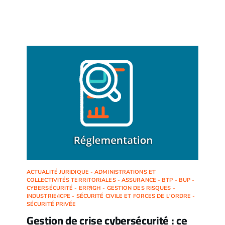
ACTUALITÉ JURIDIQUE - ADMINISTRATIONS ET
COLLECTIVITÉS TERRITORIALES - ASSURANCE - BTP - BUP -
CYBERSÉCURITÉ - ERP/IGH - GESTION DES RISQUES -
INDUSTRIE/ICPE - SÉCURITÉ CIVILE ET FORCES DE L'ORDRE -
SÉCURITÉ PRIVÉE
Gestion de crise cybersécurité : ce