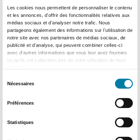
Les cookies nous permettent de personnaliser le contenu
et les annonces, d'offrir des fonctionnalités relatives aux
Accidentologie industrielle : les
médias sociaux et d'analyser notre trafic. Nous
enseignements de l’année 2025
partageons également des informations sur l'utilisation de
Le Barpi a publié son inventaire des
notre site avec nos partenaires de médias sociaux, de
incidents et accidents technologiques
publicité et d'analyse, qui peuvent combiner celles-ci
survenus en 2025 au sein des installations
avec d'autres informations que vous leur avez fournies
classées…
ou qu'ils ont collectées lors de votre utilisation de leurs
services.
Sélection
Nécessaires
du
consentement
Préférences
Statistiques