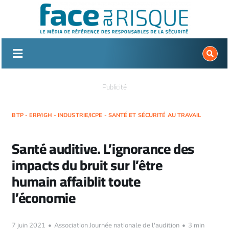
Passer
au
contenu
Publicité
BTP - ERP/IGH - INDUSTRIE/ICPE - SANTÉ ET SÉCURITÉ AU TRAVAIL
Santé auditive. L’ignorance des
impacts du bruit sur l’être
humain affaiblit toute
l’économie
7 juin 2021
•
Association Journée nationale de l'audition
•
3 min