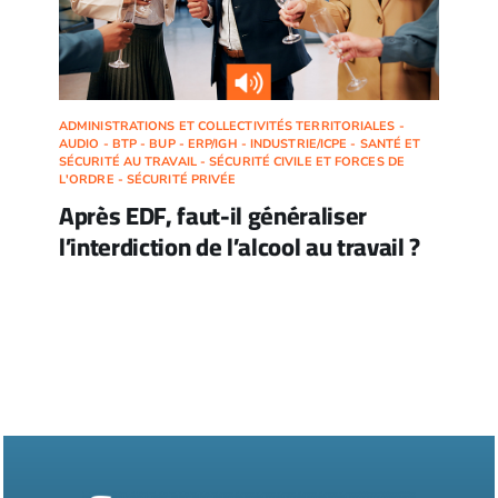
ADMINISTRATIONS ET COLLECTIVITÉS TERRITORIALES -
AUDIO - BTP - BUP - ERP/IGH - INDUSTRIE/ICPE - SANTÉ ET
SÉCURITÉ AU TRAVAIL - SÉCURITÉ CIVILE ET FORCES DE
L'ORDRE - SÉCURITÉ PRIVÉE
Après EDF, faut-il généraliser
l’interdiction de l’alcool au travail ?