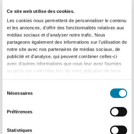
Le marché des gants de protection est
marqué par d’importantes évolutions, tant
sur le plan de la fabrication que sur…
Ce site web utilise des cookies.
Les cookies nous permettent de personnaliser le contenu
et les annonces, d'offrir des fonctionnalités relatives aux
médias sociaux et d'analyser notre trafic. Nous
partageons également des informations sur l'utilisation de
notre site avec nos partenaires de médias sociaux, de
publicité et d'analyse, qui peuvent combiner celles-ci
avec d'autres informations que vous leur avez fournies
ou qu'ils ont collectées lors de votre utilisation de leurs
services.
Sélection
Nécessaires
du
L’extinction automatique par sprinkleur à
l’épreuve des nouveaux risques
consentement
Dans un contexte marqué par l’émergence
Préférences
de nouveaux risques et l’évolution rapide
des modes de stockage et d’exploitation,
le…
Statistiques