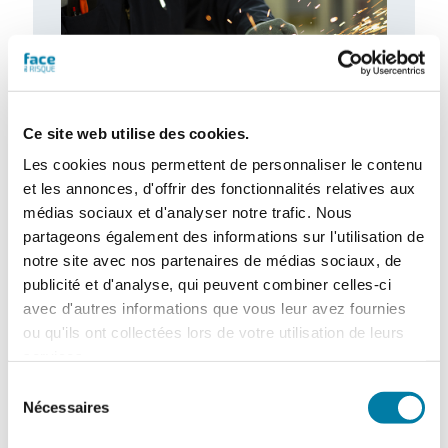
Ce site web utilise des cookies.
Les cookies nous permettent de personnaliser le contenu
et les annonces, d'offrir des fonctionnalités relatives aux
Gants de protection : de nouveaux
médias sociaux et d'analyser notre trafic. Nous
besoins à combler
partageons également des informations sur l'utilisation de
Le marché des gants de protection est
notre site avec nos partenaires de médias sociaux, de
marqué par d’importantes évolutions, tant
publicité et d'analyse, qui peuvent combiner celles-ci
sur le plan de la fabrication que sur…
avec d'autres informations que vous leur avez fournies
ou qu'ils ont collectées lors de votre utilisation de leurs
services.
Sélection
Nécessaires
du
consentement