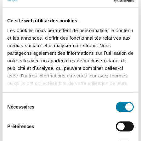
Accidentologie industrielle : les
enseignements de l’année 2025
Ce site web utilise des cookies.
Le Barpi a publié son inventaire des
Les cookies nous permettent de personnaliser le contenu
incidents et accidents technologiques
et les annonces, d'offrir des fonctionnalités relatives aux
survenus en 2025 au sein des installations
classées…
médias sociaux et d'analyser notre trafic. Nous
partageons également des informations sur l'utilisation de
notre site avec nos partenaires de médias sociaux, de
publicité et d'analyse, qui peuvent combiner celles-ci
avec d'autres informations que vous leur avez fournies
ou qu'ils ont collectées lors de votre utilisation de leurs
services.
Sélection
Nécessaires
du
consentement
Préférences
Retour d’expérience : exercice attentat au