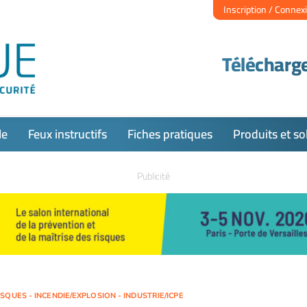
Inscription / Connex
Télécharge
le
Feux instructifs
Fiches pratiques
Produits et so
Publicité
QUES - INCENDIE/EXPLOSION - INDUSTRIE/ICPE