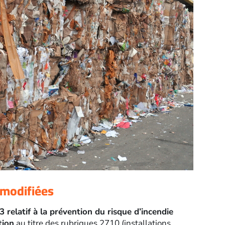
E modifiées
relatif à la prévention du risque d’incendie
tion
au titre des rubriques 2710 (installations