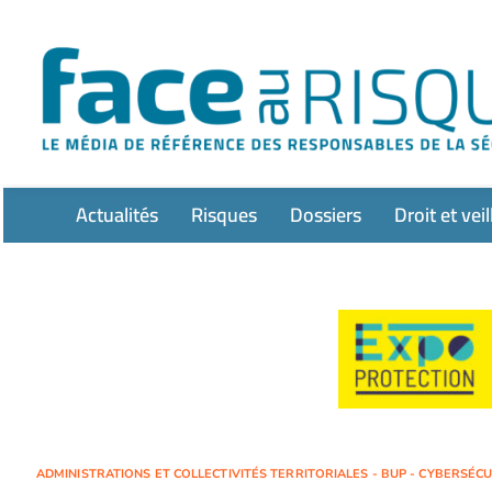
Passer
au
contenu
Actualités
Risques
Dossiers
Droit et veil
ADMINISTRATIONS ET COLLECTIVITÉS TERRITORIALES - BUP - CYBERSÉCURI