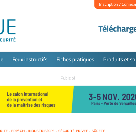
Inscription / Connex
Télécharge
le
Feux instructifs
Fiches pratiques
Produits et so
Publicité
TÉ - ERP/IGH - INDUSTRIE/ICPE - SÉCURITÉ PRIVÉE - SÛRETÉ