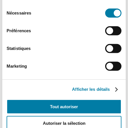
Traitement des déchets liquides en ICPE :
Sélection
ce que change l’arrêté du 16 juillet 2026
Nécessaires
du
L'arrêté du 16 juillet 2026, relatif au
consentement
traitement des déchets liquides dans
certaines installations relevant des
Préférences
rubriques 2790 (traitement…
Statistiques
Marketing
Afficher les détails
Tout autoriser
Drones de sécurité : décollage à la
verticale
Autoriser la sélection