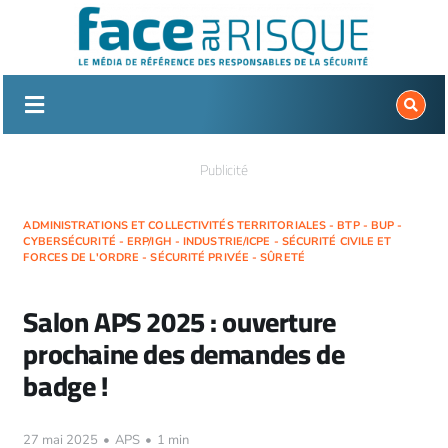
Passer
au
contenu
Publicité
ADMINISTRATIONS ET COLLECTIVITÉS TERRITORIALES - BTP - BUP -
CYBERSÉCURITÉ - ERP/IGH - INDUSTRIE/ICPE - SÉCURITÉ CIVILE ET
FORCES DE L'ORDRE - SÉCURITÉ PRIVÉE - SÛRETÉ
Salon APS 2025 : ouverture
prochaine des demandes de
badge !
27 mai 2025
•
APS
•
1 min