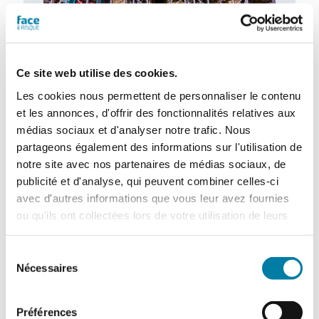
Ce site web utilise des cookies.
Les cookies nous permettent de personnaliser le contenu
L’extinction automatique par sprinkleur à
et les annonces, d'offrir des fonctionnalités relatives aux
l’épreuve des nouveaux risques
médias sociaux et d'analyser notre trafic. Nous
Dans un contexte marqué par l’émergence
partageons également des informations sur l'utilisation de
de nouveaux risques et l’évolution rapide
notre site avec nos partenaires de médias sociaux, de
des modes de stockage et d’exploitation,
publicité et d'analyse, qui peuvent combiner celles-ci
le…
avec d'autres informations que vous leur avez fournies
ou qu'ils ont collectées lors de votre utilisation de leurs
services.
Sélection
Nécessaires
du
consentement
Préférences