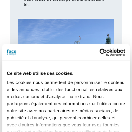
le…
Ce site web utilise des cookies.
Les cookies nous permettent de personnaliser le contenu
Accidentologie industrielle : les
et les annonces, d'offrir des fonctionnalités relatives aux
enseignements de l’année 2025
médias sociaux et d'analyser notre trafic. Nous
Le Barpi a publié son inventaire des
partageons également des informations sur l'utilisation de
incidents et accidents technologiques
notre site avec nos partenaires de médias sociaux, de
survenus en 2025 au sein des installations
publicité et d'analyse, qui peuvent combiner celles-ci
classées…
avec d'autres informations que vous leur avez fournies
ou qu'ils ont collectées lors de votre utilisation de leurs