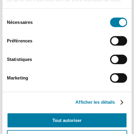
services.
Sélection
Nécessaires
du
consentement
Préférences
Statistiques
Retour d’expérience : exercice attentat au
CH de l’Estran
Marketing
Le centre hospitalier de l’Estran a organisé,
le 10 février 2026, un exercice attentat
terroriste de grande ampleur. Romain…
Afficher les détails
Tout autoriser