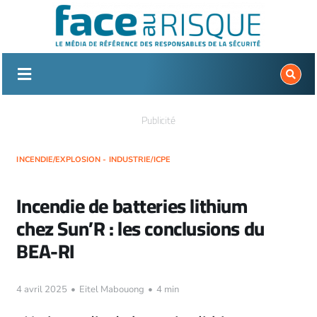
Passer
au
contenu
Publicité
INCENDIE/EXPLOSION - INDUSTRIE/ICPE
Incendie de batteries lithium
chez Sun’R : les conclusions du
BEA-RI
4 avril 2025
•
Eitel Mabouong
•
4 min