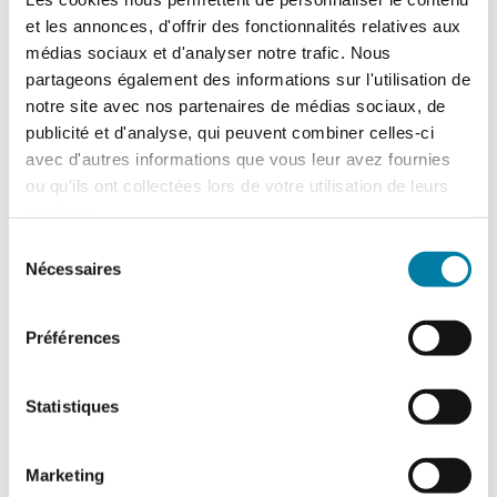
et les annonces, d'offrir des fonctionnalités relatives aux
médias sociaux et d'analyser notre trafic. Nous
partageons également des informations sur l'utilisation de
notre site avec nos partenaires de médias sociaux, de
publicité et d'analyse, qui peuvent combiner celles-ci
avec d'autres informations que vous leur avez fournies
ou qu'ils ont collectées lors de votre utilisation de leurs
Accidentologie industrielle : les
services.
enseignements de l’année 2025
Sélection
Le Barpi a publié son inventaire des
Nécessaires
du
incidents et accidents technologiques
consentement
survenus en 2025 au sein des installations
classées…
Préférences
Statistiques
Marketing